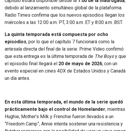
capítulo estará disponible desde la
1:00 de la madrugada
,
BUCCANEERS
debido al lanzamiento simultáneo global de la plataforma.
Radio Times confirma que los nuevos episodios llegan los
miércoles a las 12:00 a.m. PT, 3:00 a.m. ET y 8:00 a.m. BST.
La quinta temporada está compuesta por ocho
episodios
, por lo que el capítulo 7 funcionará como la
antesala directa del final de la serie. Prime Video confirmó
que esta entrega es la última temporada de
The Boys
y que
el episodio final llegará el
20 de mayo de 2026
, con un
evento especial en cines 4DX de Estados Unidos y Canadá
un día antes.
En esta última temporada, el mundo de la serie quedó
prácticamente bajo el control de Homelander
, mientras
Hughie, Mother’s Milk y Frenchie fueron llevados a un
“Freedom Camp”, Annie intenta sostener una resistencia y