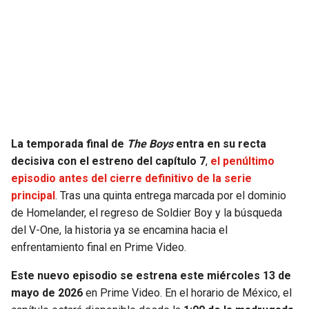
SEAHAWKS
PELICANS
BEARS
SPURS
LIONS
NUGGETS
PACKERS
TIMBERWOLVES
La temporada final de
The Boys
entra en su recta
decisiva con el estreno del capítulo 7
,
el penúltimo
VIKINGS
THUNDER
episodio antes del cierre definitivo de la serie
principal
. Tras una quinta entrega marcada por el dominio
FALCONS
TRAIL BLAZERS
de Homelander, el regreso de Soldier Boy y la búsqueda
del V-One, la historia ya se encamina hacia el
PANTHERS
JAZZ
enfrentamiento final en Prime Video.
Este nuevo episodio se estrena este miércoles 13 de
SAINTS
mayo de 2026
en Prime Video. En el horario de México, el