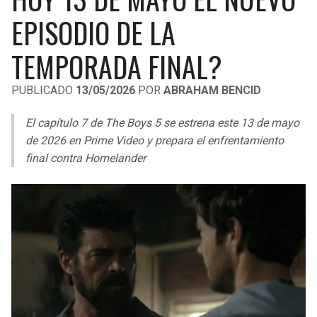
LIGA DE EXPANSIÓN MX
UEFA EUROPA LEAGUE
EPISODIO DE LA
RAIDERS
CAVALIERS
LEAGUES CUP
UEFA CONFERENCE LEAGUE
TEMPORADA FINAL?
MLS
CHARGERS
PISTONS
PUBLICADO
13/05/2026
POR
ABRAHAM BENCID
COPA LIBERTADORES
RAVENS
PACERS
El capítulo 7 de The Boys 5 se estrena este 13 de mayo
COPA SUDAMERICANA
de 2026 en Prime Video y prepara el enfrentamiento
BENGALS
BUCKS
final contra Homelander
LIGA BETPLAY
BROWNS
HAWKS
OTRAS LIGAS
STEELERS
HORNETS
TEXANS
HEAT
COLTS
MAGIC