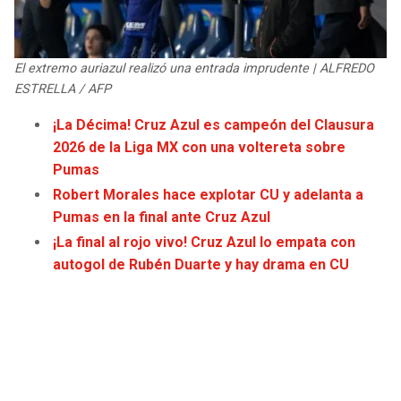
JAGUARS
WIZARDS
TITANS
WARRIORS
El extremo auriazul realizó una entrada imprudente | ALFREDO
ESTRELLA / AFP
COWBOYS
CLIPPERS
¡La Décima! Cruz Azul es campeón del Clausura
2026 de la Liga MX con una voltereta sobre
GIANTS
LAKERS
Pumas
Robert Morales hace explotar CU y adelanta a
EAGLES
SUNS
Pumas en la final ante Cruz Azul
¡La final al rojo vivo! Cruz Azul lo empata con
COMMANDERS
KINGS
autogol de Rubén Duarte y hay drama en CU
CARDINALS
MAVERICKS
RAMS
ROCKETS
49ERS
GRIZZLIES