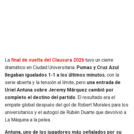
SEAHAWKS
PELICANS
BEARS
SPURS
LIONS
NUGGETS
PACKERS
TIMBERWOLVES
La
final de vuelta del Clausura 2026
tuvo un cierre
dramático en Ciudad Universitaria.
Pumas y Cruz Azul
VIKINGS
THUNDER
llegaban igualados 1-1 a los últimos minutos
, con la
serie abierta y la tensión al límite, pero
una entrada de
FALCONS
TRAIL BLAZERS
Uriel Antuna sobre Jeremy Márquez cambió por
completo el destino del partido
. El resultado era el
empate global después del gol de Robert Morales para los
PANTHERS
JAZZ
universitarios y el autogol de Rubén Duarte que devolvió a
La Máquina a la pelea.
SAINTS
Antuna, uno de los jugadores más señalados por su