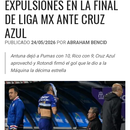
EXPULSIONES EN LA FINAL
LIGA DE EXPANSIÓN MX
UEFA EUROPA LEAGUE
DE LIGA MX ANTE CRUZ
RAIDERS
CAVALIERS
LEAGUES CUP
UEFA CONFERENCE LEAGUE
AZUL
MLS
CHARGERS
PISTONS
PUBLICADO
24/05/2026
POR
ABRAHAM BENCID
COPA LIBERTADORES
RAVENS
PACERS
Antuna dejó a Pumas con 10, Rico con 9; Cruz Azul
COPA SUDAMERICANA
BENGALS
BUCKS
aprovechó y Rotondi firmó el gol que le dio a la
LIGA BETPLAY
Máquina la décima estrella
BROWNS
HAWKS
OTRAS LIGAS
STEELERS
HORNETS
TEXANS
HEAT
COLTS
MAGIC