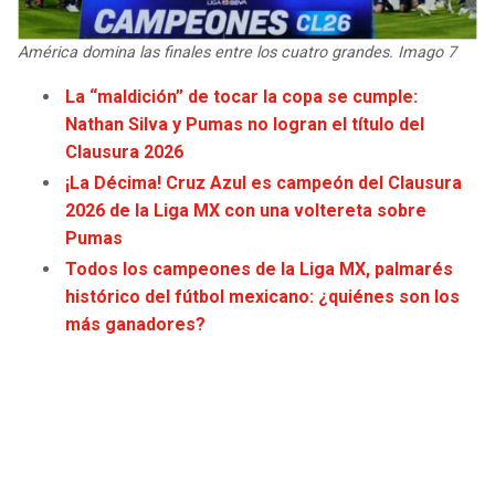
JAGUARS
WIZARDS
América domina las finales entre los cuatro grandes. Imago 7
TITANS
WARRIORS
La “maldición” de tocar la copa se cumple:
Nathan Silva y Pumas no logran el título del
COWBOYS
CLIPPERS
Clausura 2026
¡La Décima! Cruz Azul es campeón del Clausura
GIANTS
LAKERS
2026 de la Liga MX con una voltereta sobre
Pumas
EAGLES
SUNS
Todos los campeones de la Liga MX, palmarés
histórico del fútbol mexicano: ¿quiénes son los
COMMANDERS
KINGS
más ganadores?
CARDINALS
MAVERICKS
RAMS
ROCKETS
49ERS
GRIZZLIES