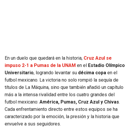
SEAHAWKS
PELICANS
BEARS
SPURS
LIONS
NUGGETS
PACKERS
TIMBERWOLVES
En un duelo que quedará en la historia,
Cruz Azul se
impuso 2-1 a Pumas de la UNAM
en el
Estadio Olímpico
VIKINGS
THUNDER
Universitario
, logrando levantar su
décima copa
en el
futbol mexicano. La victoria no solo rompió la sequía de
títulos de La Máquina, sino que también añadió un capítulo
FALCONS
TRAIL BLAZERS
más a la intensa rivalidad entre los cuatro grandes del
futbol mexicano:
América, Pumas, Cruz Azul y Chivas
.
PANTHERS
JAZZ
Cada enfrentamiento directo entre estos equipos se ha
caracterizado por la emoción, la presión y la historia que
SAINTS
envuelve a sus seguidores.