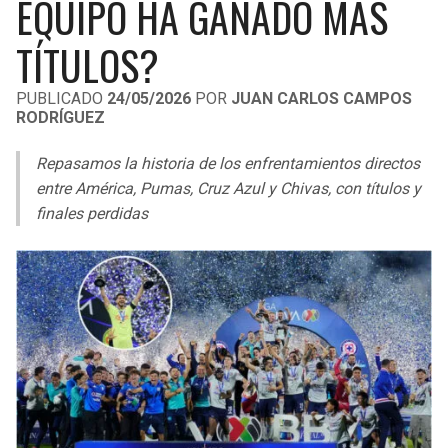
EQUIPO HA GANADO MÁS
LIGA DE EXPANSIÓN MX
UEFA EUROPA LEAGUE
TÍTULOS?
RAIDERS
CAVALIERS
LEAGUES CUP
UEFA CONFERENCE LEAGUE
PUBLICADO
24/05/2026
POR
JUAN CARLOS CAMPOS
MLS
CHARGERS
PISTONS
RODRÍGUEZ
COPA LIBERTADORES
RAVENS
PACERS
Repasamos la historia de los enfrentamientos directos
entre América, Pumas, Cruz Azul y Chivas, con títulos y
COPA SUDAMERICANA
BENGALS
BUCKS
finales perdidas
LIGA BETPLAY
BROWNS
HAWKS
OTRAS LIGAS
STEELERS
HORNETS
TEXANS
HEAT
COLTS
MAGIC