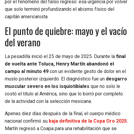
por el fenómeno del falso regreso: esa urgencia por volver
que solo terminó profundizando el abismo físico del
SEAHAWKS
PELICANS
capitán americanista.
El punto de quiebre: mayo y el vacío
BEARS
SPURS
del verano
LIONS
NUGGETS
La pesadilla inició el 25 de mayo de 2025. Durante la
final
PACKERS
TIMBERWOLVES
de vuelta ante Toluca, Henry Martín abandonó el
campo al minuto 49
con un evidente gesto de dolor en el
VIKINGS
THUNDER
muslo posterior izquierdo. El diagnóstico fue un
desgarro
muscular severo en los isquiotibiales
que no solo le
FALCONS
TRAIL BLAZERS
costó el título al América, sino que lo borró por completo
de la actividad con la selección mexicana.
PANTHERS
JAZZ
Apenas diez días después de la final, el cuerpo médico
SAINTS
nacional confirmó su
baja definitiva de la Copa Oro 2025.
Martín regresó a Coapa para una rehabilitación que se