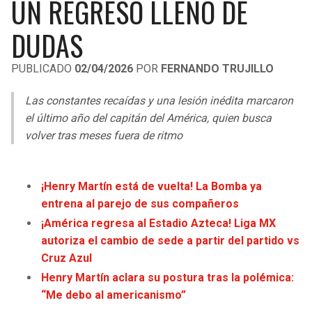
UN REGRESO LLENO DE
LIGA DE EXPANSIÓN MX
UEFA EUROPA LEAGUE
DUDAS
RAIDERS
CAVALIERS
LEAGUES CUP
UEFA CONFERENCE LEAGUE
PUBLICADO
02/04/2026
POR
FERNANDO TRUJILLO
MLS
CHARGERS
PISTONS
Las constantes recaídas y una lesión inédita marcaron
COPA LIBERTADORES
RAVENS
PACERS
el último año del capitán del América, quien busca
COPA SUDAMERICANA
volver tras meses fuera de ritmo
BENGALS
BUCKS
LIGA BETPLAY
BROWNS
HAWKS
¡Henry Martín está de vuelta! La Bomba ya
OTRAS LIGAS
entrena al parejo de sus compañeros
STEELERS
HORNETS
¡América regresa al Estadio Azteca! Liga MX
autoriza el cambio de sede a partir del partido vs
TEXANS
HEAT
Cruz Azul
Henry Martín aclara su postura tras la polémica:
COLTS
MAGIC
“Me debo al americanismo”