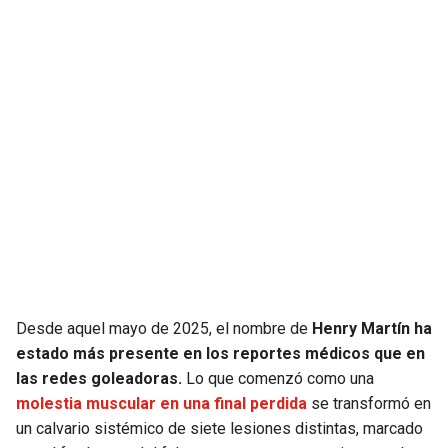
JAGUARS
WIZARDS
TITANS
WARRIORS
COWBOYS
CLIPPERS
GIANTS
LAKERS
EAGLES
SUNS
COMMANDERS
KINGS
Desde aquel mayo de 2025, el nombre de
Henry Martín ha
CARDINALS
MAVERICKS
estado más presente en los reportes médicos que en
las redes goleadoras.
Lo que comenzó como una
RAMS
ROCKETS
molestia muscular en una final perdida
se transformó en
un calvario sistémico de siete lesiones distintas, marcado
49ERS
GRIZZLIES