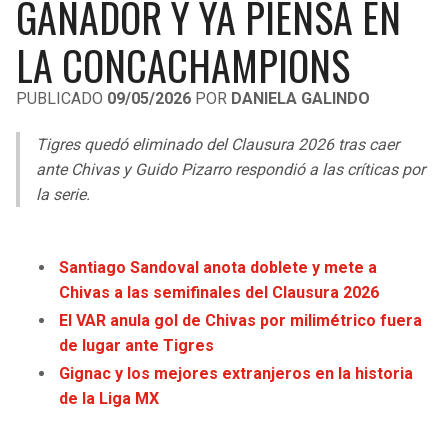
GANADOR Y YA PIENSA EN
LIGA DE EXPANSIÓN MX
UEFA EUROPA LEAGUE
LA CONCACHAMPIONS
RAIDERS
CAVALIERS
LEAGUES CUP
UEFA CONFERENCE LEAGUE
PUBLICADO
09/05/2026
POR
DANIELA GALINDO
MLS
CHARGERS
PISTONS
Tigres quedó eliminado del Clausura 2026 tras caer
COPA LIBERTADORES
RAVENS
PACERS
ante Chivas y Guido Pizarro respondió a las críticas por
COPA SUDAMERICANA
la serie.
BENGALS
BUCKS
LIGA BETPLAY
BROWNS
HAWKS
Santiago Sandoval anota doblete y mete a
OTRAS LIGAS
Chivas a las semifinales del Clausura 2026
STEELERS
HORNETS
El VAR anula gol de Chivas por milimétrico fuera
de lugar ante Tigres
TEXANS
HEAT
Gignac y los mejores extranjeros en la historia
de la Liga MX
COLTS
MAGIC