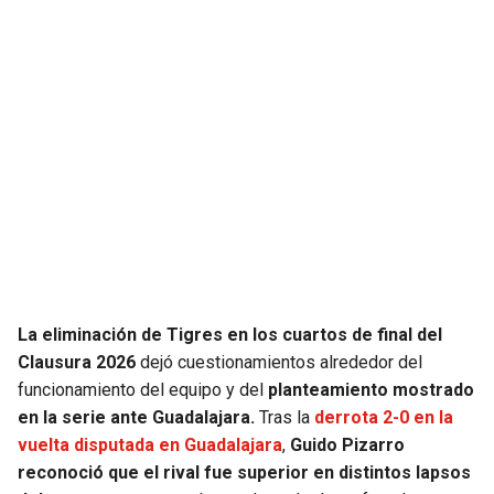
JAGUARS
WIZARDS
TITANS
WARRIORS
COWBOYS
CLIPPERS
GIANTS
LAKERS
EAGLES
SUNS
COMMANDERS
KINGS
La eliminación de Tigres en los cuartos de final del
Clausura 2026
dejó cuestionamientos alrededor del
CARDINALS
MAVERICKS
funcionamiento del equipo y del
planteamiento mostrado
en la serie ante Guadalajara.
Tras la
derrota 2-0 en la
RAMS
ROCKETS
vuelta disputada en Guadalajara
,
Guido Pizarro
reconoció que el rival fue superior en distintos lapsos
49ERS
GRIZZLIES