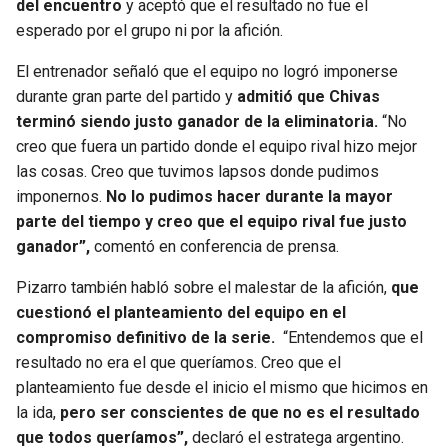
del encuentro
y aceptó que el resultado no fue el
esperado por el grupo ni por la afición.
SEAHAWKS
PELICANS
El entrenador señaló que el equipo no logró imponerse
BEARS
SPURS
durante gran parte del partido y
admitió que Chivas
terminó siendo justo ganador de la eliminatoria.
“No
LIONS
NUGGETS
creo que fuera un partido donde el equipo rival hizo mejor
las cosas. Creo que tuvimos lapsos donde pudimos
PACKERS
TIMBERWOLVES
imponernos.
No lo pudimos hacer durante la mayor
parte del tiempo y creo que el equipo rival fue justo
ganador”,
comentó en conferencia de prensa.
VIKINGS
THUNDER
Pizarro también habló sobre el malestar de la afición,
que
FALCONS
TRAIL BLAZERS
cuestionó el planteamiento del equipo en el
compromiso definitivo de la serie.
“Entendemos que el
PANTHERS
JAZZ
resultado no era el que queríamos. Creo que el
planteamiento fue desde el inicio el mismo que hicimos en
SAINTS
la ida,
pero ser conscientes de que no es el resultado
que todos queríamos”,
declaró el estratega argentino.