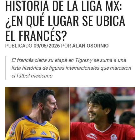
HISTORIA DE LA LIGA MX:
LIGA DE EXPANSIÓN MX
UEFA EUROPA LEAGUE
¿EN QUÉ LUGAR SE UBICA
RAIDERS
CAVALIERS
LEAGUES CUP
UEFA CONFERENCE LEAGUE
EL FRANCÉS?
MLS
CHARGERS
PISTONS
PUBLICADO
09/05/2026
POR
ALAN OSORNIO
COPA LIBERTADORES
RAVENS
PACERS
El francés cierra su etapa en Tigres y se suma a una
COPA SUDAMERICANA
BENGALS
BUCKS
lista histórica de figuras internacionales que marcaron
LIGA BETPLAY
el fútbol mexicano
BROWNS
HAWKS
OTRAS LIGAS
STEELERS
HORNETS
TEXANS
HEAT
COLTS
MAGIC