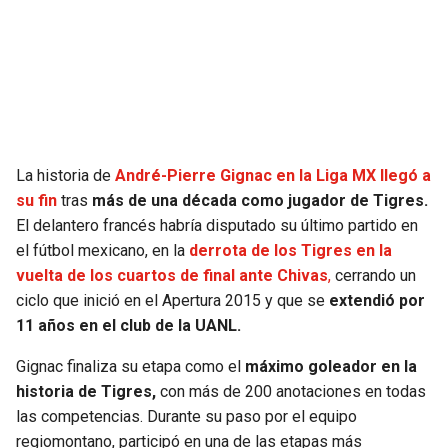
SEAHAWKS
PELICANS
BEARS
SPURS
LIONS
NUGGETS
La historia de
André-Pierre Gignac en la Liga MX llegó a
PACKERS
TIMBERWOLVES
su fin
tras
más de una década como jugador de Tigres.
El delantero francés habría disputado su último partido en
VIKINGS
THUNDER
el fútbol mexicano, en la
derrota de los Tigres en la
vuelta de los cuartos de final ante Chivas
,
cerrando un
FALCONS
TRAIL BLAZERS
ciclo que inició en el Apertura 2015 y que se
extendió por
11 años en el club de la UANL.
PANTHERS
JAZZ
Gignac finaliza su etapa como el
máximo goleador en la
historia de Tigres,
con más de 200 anotaciones en todas
SAINTS
las competencias. Durante su paso por el equipo
regiomontano, participó en una de las etapas más