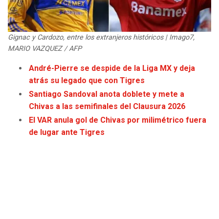
JAGUARS
WIZARDS
TITANS
WARRIORS
Gignac y Cardozo, entre los extranjeros históricos | Imago7,
MARIO VAZQUEZ / AFP
COWBOYS
CLIPPERS
André-Pierre se despide de la Liga MX y deja
atrás su legado que con Tigres
GIANTS
LAKERS
Santiago Sandoval anota doblete y mete a
Chivas a las semifinales del Clausura 2026
EAGLES
SUNS
El VAR anula gol de Chivas por milimétrico fuera
de lugar ante Tigres
COMMANDERS
KINGS
CARDINALS
MAVERICKS
RAMS
ROCKETS
49ERS
GRIZZLIES