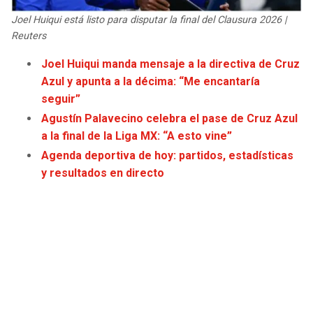
JAGUARS
WIZARDS
Joel Huiqui está listo para disputar la final del Clausura 2026 |
Reuters
TITANS
WARRIORS
Joel Huiqui manda mensaje a la directiva de Cruz
Azul y apunta a la décima: “Me encantaría
COWBOYS
CLIPPERS
seguir”
Agustín Palavecino celebra el pase de Cruz Azul
GIANTS
LAKERS
a la final de la Liga MX: “A esto vine”
Agenda deportiva de hoy: partidos, estadísticas
EAGLES
SUNS
y resultados en directo
COMMANDERS
KINGS
CARDINALS
MAVERICKS
RAMS
ROCKETS
49ERS
GRIZZLIES