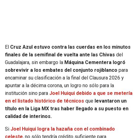
SEAHAWKS
PELICANS
BEARS
SPURS
LIONS
NUGGETS
El
Cruz Azul estuvo contra las cuerdas en los minutos
finales de la semifinal de vuelta ante las Chivas
del
PACKERS
TIMBERWOLVES
Guadalajara, sin embargo la
Máquina Cementera logró
sobrevivir a los embates del conjunto rojiblanco
para
VIKINGS
THUNDER
encaminar su clasificación a la final del Clausura 2026 y
apuntar a la décima corona, un logro no sólo para la
FALCONS
TRAIL BLAZERS
institución sino para
Joel Huiqui debido a que se metería
en el listado histórico de técnicos
que
levantaron un
PANTHERS
JAZZ
título en la Liga MX tras haber llegado a su puesto en
calidad de interinos.
SAINTS
Si
Joel Huiqui logra la hazaña con el combinado
celeste
, no sólo tendría crédito suficiente para