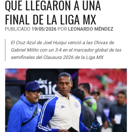
QUE LLEGARON A UNA
LIGA DE EXPANSIÓN MX
UEFA EUROPA LEAGUE
FINAL DE LA LIGA MX
RAIDERS
CAVALIERS
LEAGUES CUP
UEFA CONFERENCE LEAGUE
PUBLICADO
19/05/2026
POR
LEONARDO MÉNDEZ
MLS
CHARGERS
PISTONS
El Cruz Azul de Joel Huiqui venció a las Chivas de
COPA LIBERTADORES
RAVENS
PACERS
Gabriel Milito con un 3-4 en el marcador global de las
COPA SUDAMERICANA
semifinales del Clausura 2026 de la Liga MX
BENGALS
BUCKS
LIGA BETPLAY
BROWNS
HAWKS
OTRAS LIGAS
STEELERS
HORNETS
TEXANS
HEAT
COLTS
MAGIC