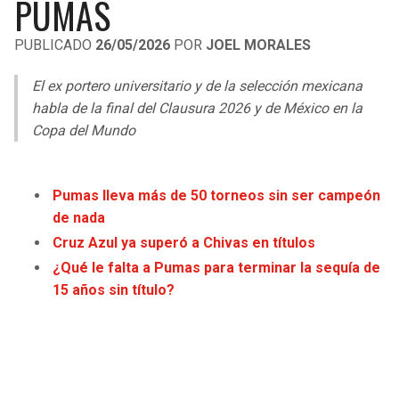
PUMAS
LIGA DE EXPANSIÓN MX
UEFA EUROPA LEAGUE
PUBLICADO
26/05/2026
POR
JOEL MORALES
RAIDERS
CAVALIERS
LEAGUES CUP
UEFA CONFERENCE LEAGUE
El ex portero universitario y de la selección mexicana
MLS
CHARGERS
PISTONS
habla de la final del Clausura 2026 y de México en la
Copa del Mundo
COPA LIBERTADORES
RAVENS
PACERS
COPA SUDAMERICANA
BENGALS
BUCKS
Pumas lleva más de 50 torneos sin ser campeón
LIGA BETPLAY
de nada
BROWNS
HAWKS
Cruz Azul ya superó a Chivas en títulos
OTRAS LIGAS
¿Qué le falta a Pumas para terminar la sequía de
STEELERS
HORNETS
15 años sin título?
TEXANS
HEAT
COLTS
MAGIC