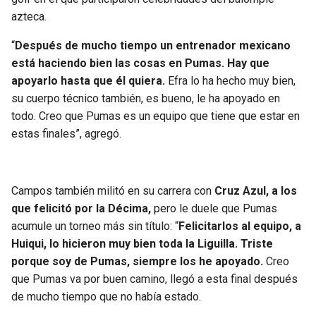
azteca.
SEAHAWKS
PELICANS
“
Después de mucho tiempo un entrenador mexicano
está haciendo bien las cosas en Pumas. Hay que
BEARS
SPURS
apoyarlo hasta que él quiera.
Efra lo ha hecho muy bien,
su cuerpo técnico también, es bueno, le ha apoyado en
LIONS
NUGGETS
todo. Creo que Pumas es un equipo que tiene que estar en
estas finales”, agregó.
PACKERS
TIMBERWOLVES
VIKINGS
THUNDER
Campos también militó en su carrera con
Cruz Azul, a los
que felicitó por la Décima,
pero le duele que Pumas
FALCONS
TRAIL BLAZERS
acumule un torneo más sin título: “
Felicitarlos al equipo, a
Huiqui, lo hicieron muy bien toda la Liguilla. Triste
PANTHERS
JAZZ
porque soy de Pumas, siempre los he apoyado.
Creo
que Pumas va por buen camino, llegó a esta final después
SAINTS
de mucho tiempo que no había estado.