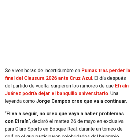
JAGUARS
WIZARDS
TITANS
WARRIORS
COWBOYS
CLIPPERS
GIANTS
LAKERS
EAGLES
SUNS
Se viven horas de incertidumbre en
Pumas tras perder la
final del Clausura 2026 ante Cruz Azul
. El día después
COMMANDERS
KINGS
del partido de vuelta, surgieron los rumores de que
Efraín
Juárez podría dejar el banquillo universitario
. Una
leyenda como
Jorge Campos cree que va a continuar.
CARDINALS
MAVERICKS
“
Él va a seguir, no creo que vaya a haber problemas
RAMS
ROCKETS
con Efraín
“, declaró el martes 26 de mayo en exclusiva
para Claro Sports en Bosque Real, durante un torneo de
49ERS
GRIZZLIES
golf en el que participaron celebridades del balompié