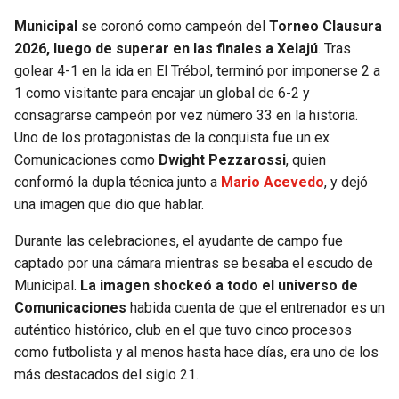
Municipal
se coronó como campeón del
Torneo Clausura
SEAHAWKS
PELICANS
2026, luego de superar en las finales a Xelajú
. Tras
golear 4-1 en la ida en El Trébol, terminó por imponerse 2 a
BEARS
SPURS
1 como visitante para encajar un global de 6-2 y
consagrarse campeón por vez número 33 en la historia.
LIONS
NUGGETS
Uno de los protagonistas de la conquista fue un ex
Comunicaciones como
Dwight Pezzarossi
, quien
PACKERS
TIMBERWOLVES
conformó la dupla técnica junto a
Mario Acevedo
, y dejó
una imagen que dio que hablar.
VIKINGS
THUNDER
Durante las celebraciones, el ayudante de campo fue
captado por una cámara mientras se besaba el escudo de
FALCONS
TRAIL BLAZERS
Municipal.
La imagen shockeó a todo el universo de
Comunicaciones
habida cuenta de que el entrenador es un
PANTHERS
JAZZ
auténtico histórico, club en el que tuvo cinco procesos
como futbolista y al menos hasta hace días, era uno de los
SAINTS
más destacados del siglo 21.