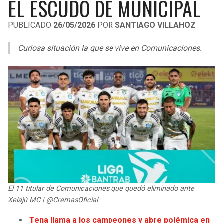
EL ESCUDO DE MUNICIPAL
LIGA DE EXPANSIÓN MX
UEFA EUROPA LEAGUE
PUBLICADO
26/05/2026
POR
SANTIAGO VILLAHOZ
RAIDERS
CAVALIERS
LEAGUES CUP
UEFA CONFERENCE LEAGUE
Curiosa situación la que se vive en Comunicaciones.
MLS
CHARGERS
PISTONS
COPA LIBERTADORES
RAVENS
PACERS
COPA SUDAMERICANA
BENGALS
BUCKS
LIGA BETPLAY
BROWNS
HAWKS
OTRAS LIGAS
STEELERS
HORNETS
TEXANS
HEAT
El 11 titular de Comunicaciones que quedó eliminado ante
Xelajú MC | @CremasOficial
COLTS
MAGIC
Tena llama a los campeones y abre polémica en