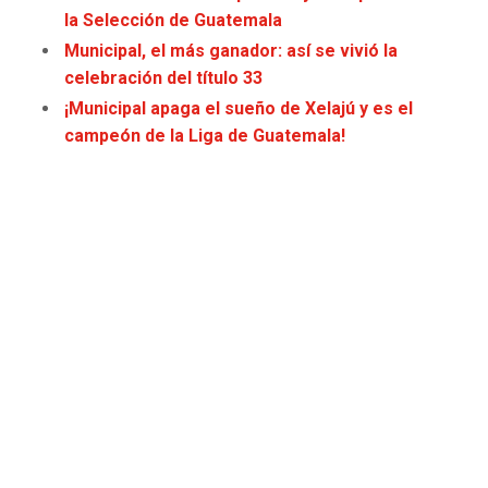
la Selección de Guatemala
JAGUARS
WIZARDS
Municipal, el más ganador: así se vivió la
TITANS
WARRIORS
celebración del título 33
¡Municipal apaga el sueño de Xelajú y es el
COWBOYS
CLIPPERS
campeón de la Liga de Guatemala!
GIANTS
LAKERS
EAGLES
SUNS
COMMANDERS
KINGS
CARDINALS
MAVERICKS
RAMS
ROCKETS
49ERS
GRIZZLIES