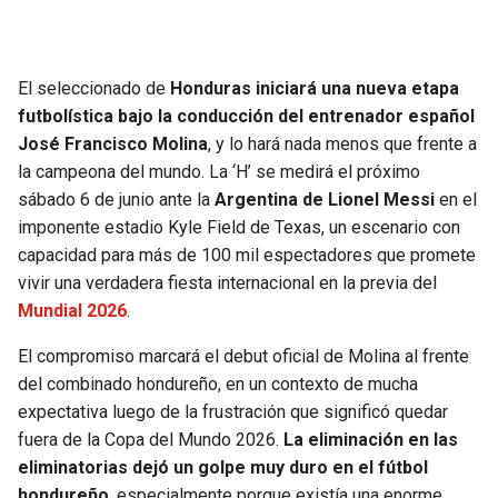
SEAHAWKS
PELICANS
El seleccionado de
Honduras iniciará una nueva etapa
BEARS
SPURS
futbolística bajo la conducción del entrenador español
José Francisco Molina
, y lo hará nada menos que frente a
LIONS
NUGGETS
la campeona del mundo. La ‘H’ se medirá el próximo
sábado 6 de junio ante la
Argentina de Lionel Messi
en el
PACKERS
TIMBERWOLVES
imponente estadio Kyle Field de Texas, un escenario con
capacidad para más de 100 mil espectadores que promete
VIKINGS
THUNDER
vivir una verdadera fiesta internacional en la previa del
Mundial 2026
.
FALCONS
TRAIL BLAZERS
El compromiso marcará el debut oficial de Molina al frente
del combinado hondureño, en un contexto de mucha
PANTHERS
JAZZ
expectativa luego de la frustración que significó quedar
fuera de la Copa del Mundo 2026.
La eliminación en las
SAINTS
eliminatorias dejó un golpe muy duro en el fútbol
hondureño
, especialmente porque existía una enorme