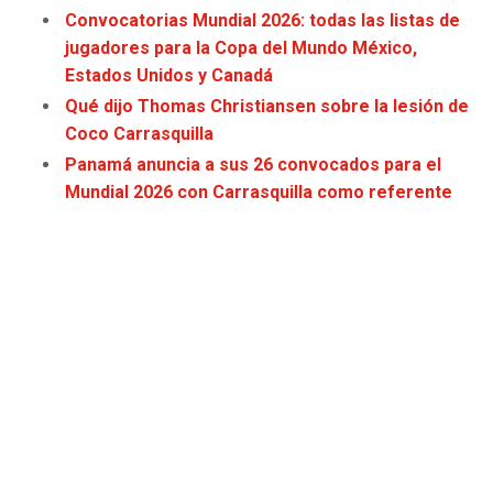
Convocatorias Mundial 2026: todas las listas de
JAGUARS
WIZARDS
jugadores para la Copa del Mundo México,
Estados Unidos y Canadá
TITANS
WARRIORS
Qué dijo Thomas Christiansen sobre la lesión de
Coco Carrasquilla
COWBOYS
CLIPPERS
Panamá anuncia a sus 26 convocados para el
Mundial 2026 con Carrasquilla como referente
GIANTS
LAKERS
EAGLES
SUNS
COMMANDERS
KINGS
CARDINALS
MAVERICKS
RAMS
ROCKETS
49ERS
GRIZZLIES