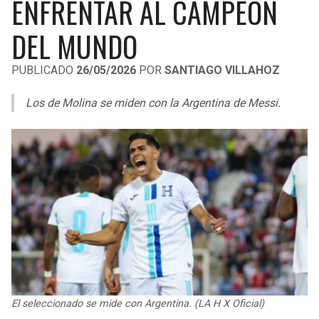
ENFRENTAR AL CAMPEÓN
LIGA DE EXPANSIÓN MX
UEFA EUROPA LEAGUE
DEL MUNDO
RAIDERS
CAVALIERS
LEAGUES CUP
UEFA CONFERENCE LEAGUE
PUBLICADO
26/05/2026
POR
SANTIAGO VILLAHOZ
MLS
CHARGERS
PISTONS
Los de Molina se miden con la Argentina de Messi.
COPA LIBERTADORES
RAVENS
PACERS
COPA SUDAMERICANA
BENGALS
BUCKS
LIGA BETPLAY
BROWNS
HAWKS
OTRAS LIGAS
STEELERS
HORNETS
TEXANS
HEAT
COLTS
MAGIC
El seleccionado se mide con Argentina. (LA H X Oficial)