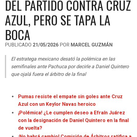
DEL PARTIDO CONTRA CRUZ
LIGA DE EXPANSIÓN MX
UEFA EUROPA LEAGUE
AZUL, PERO SE TAPA LA
RAIDERS
CAVALIERS
LEAGUES CUP
UEFA CONFERENCE LEAGUE
BOCA
MLS
CHARGERS
PISTONS
PUBLICADO
21/05/2026
POR
MARCEL GUZMÁN
COPA LIBERTADORES
RAVENS
PACERS
El estratega mexicano desató la polémica en las
COPA SUDAMERICANA
BENGALS
BUCKS
semifinales ante Pachuca por decirle a Daniel Quintero
LIGA BETPLAY
que ojalá fuera el árbitro de la final
BROWNS
HAWKS
OTRAS LIGAS
STEELERS
HORNETS
Pumas resiste el empate sin goles ante Cruz
Azul con un Keylor Navas heroico
TEXANS
HEAT
¡Polémica! ¿Le cumplen deseo a Efraín Juárez
con la designación de Daniel Quintero en la final
COLTS
MAGIC
de vuelta?
¡No habrá cambio! Comisión de Árbitros ratifica a