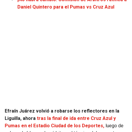
JAGUARS
WIZARDS
Daniel Quintero para el Pumas vs Cruz Azul
TITANS
WARRIORS
COWBOYS
CLIPPERS
GIANTS
LAKERS
EAGLES
SUNS
COMMANDERS
KINGS
CARDINALS
MAVERICKS
Efraín Juárez volvió a robarse los reflectores en la
RAMS
ROCKETS
Liguilla, ahora
tras la final de ida entre Cruz Azul y
Pumas en el Estadio Ciudad de los Deportes,
luego de
49ERS
GRIZZLIES