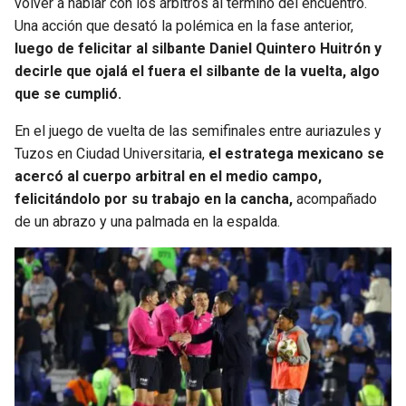
volver a hablar con los árbitros al término del encuentro.
Una acción que desató la polémica en la fase anterior,
SEAHAWKS
PELICANS
luego de felicitar al silbante Daniel Quintero Huitrón y
decirle que ojalá el fuera el silbante de la vuelta, algo
BEARS
SPURS
que se cumplió.
LIONS
NUGGETS
En el juego de vuelta de las semifinales entre auriazules y
Tuzos en Ciudad Universitaria,
el estratega mexicano se
acercó al cuerpo arbitral en el medio campo,
PACKERS
TIMBERWOLVES
felicitándolo por su trabajo en la cancha,
acompañado
de un abrazo y una palmada en la espalda.
VIKINGS
THUNDER
FALCONS
TRAIL BLAZERS
PANTHERS
JAZZ
SAINTS