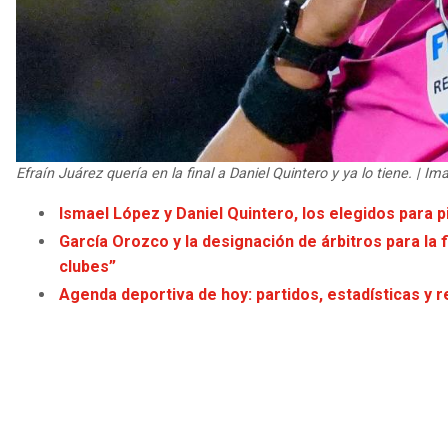
Efraín Juárez quería en la final a Daniel Quintero y ya lo tiene. | Im
Ismael López y Daniel Quintero, los elegidos para p
García Orozco y la designación de árbitros para la 
clubes”
Agenda deportiva de hoy: partidos, estadísticas y r