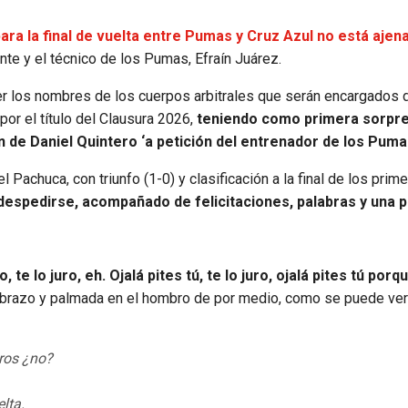
para la final de vuelta entre Pumas y Cruz Azul no está ajena
nte y el técnico de los Pumas, Efraín Juárez.
r los nombres de los cuerpos arbitrales que serán encargados de
or el título del Clausura 2026,
teniendo como primera sorpre
de Daniel Quintero ‘a petición del entrenador de los Puma
l Pachuca, con triunfo (1-0) y clasificación a la final de los prime
despedirse, acompañado de felicitaciones, palabras y una p
, te lo juro, eh. Ojalá pites tú, te lo juro, ojalá pites tú porq
n abrazo y palmada en el hombro de por medio, como se puede ver
tros ¿no?
elta.