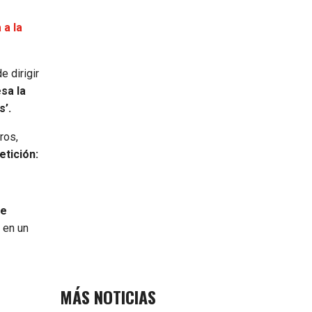
 a la
 dirigir
sa la
s’.
ros,
etición:
ue
 en un
MÁS NOTICIAS