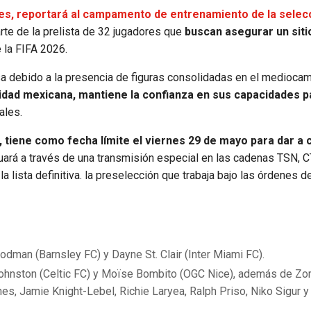
es, reportará al campamento de entrenamiento de la selec
arte de la prelista de 32 jugadores que
buscan asegurar un sitio
 la FIFA 2026.
sa debido a la presencia de figuras consolidadas en el medioca
lidad mexicana, mantiene la confianza en sus capacidades p
nales.
 tiene como fecha límite el viernes 29 de mayo para dar a
uará a través de una transmisión especial en las cadenas TSN, C
 lista definitiva. la preselección que trabaja bajo las órdenes 
man (Barnsley FC) y Dayne St. Clair (Inter Miami FC).
Johnston (Celtic FC) y Moïse Bombito (OGC Nice), además de Zo
es, Jamie Knight-Lebel, Richie Laryea, Ralph Priso, Niko Sigur y