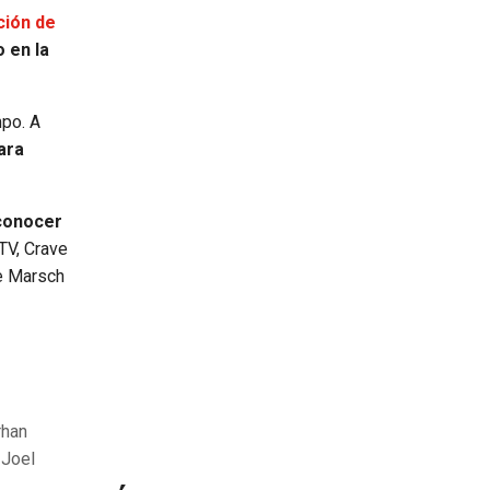
ción de
 en la
mpo. A
ara
 conocer
TV, Crave
de Marsch
rhan
 Joel