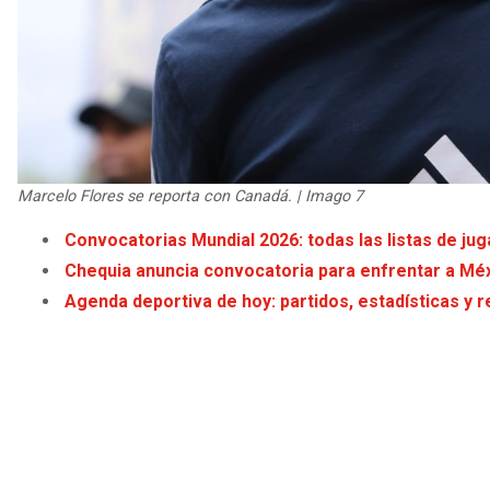
Marcelo Flores se reporta con Canadá. | Imago 7
Convocatorias Mundial 2026: todas las listas de j
Chequia anuncia convocatoria para enfrentar a Méx
Agenda deportiva de hoy: partidos, estadísticas y r