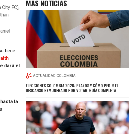
MÁS NOTICIAS
 City FC),
athan
aniel
se tiene
alth
e dará el
ACTUALIDAD COLOMBIA
ELECCIONES COLOMBIA 2026: PLAZOS Y CÓMO PEDIR EL
DESCANSO REMUNERADO POR VOTAR, GUÍA COMPLETA
hasta la
la