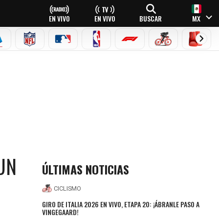
EN VIVO
EN VIVO
BUSCAR
MX
EAGUE
ERIE A
NFL
MLB
NBA
FÓRMULA 1
CICLISMO
BOXEO
UN
ÚLTIMAS NOTICIAS
CICLISMO
GIRO DE ITALIA 2026 EN VIVO, ETAPA 20: ¡ÁBRANLE PASO A
VINGEGAARD!