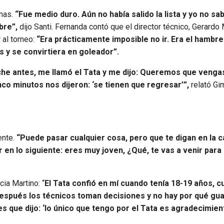
anas.
“Fue medio duro. Aún no había salido la lista y yo no sabí
bre”,
dijo Santi. Fernanda contó que el director técnico, Gerardo 
 al torneo:
“Era prácticamente imposible no ir. Era el hambre
s y se convirtiera en goleador”.
che antes, me llamó el Tata y me dijo: Queremos que venga
inco minutos nos dijeron: ‘se tienen que regresar’”,
relató Gi
ente.
“Puede pasar cualquier cosa, pero que te digan en la 
 en lo siguiente: eres muy joven, ¿Qué, te vas a venir para
ia Martino: “
El Tata confió en mí cuando tenía 18-19 años, 
espués los técnicos toman decisiones y no hay por qué gu
es que dijo: ‘lo único que tengo por el Tata es agradecimie