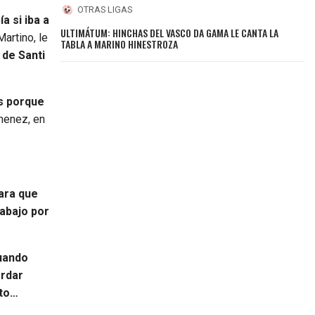
OTRAS LIGAS
a si iba a
ULTIMÁTUM: HINCHAS DEL VASCO DA GAMA LE CANTA LA
Martino, le
TABLA A MARINO HINESTROZA
 de Santi
s porque
menez, en
cara que
 abajo por
cuando
ardar
nto…