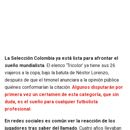
SEAHAWKS
PELICANS
BEARS
SPURS
LIONS
NUGGETS
PACKERS
TIMBERWOLVES
La Selección Colombia ya está lista para afrontar el
sueño mundialista
. El elenco ‘Tricolor’ ya tiene sus 26
VIKINGS
THUNDER
viajeros a la copa, bajo la batuta de Néstor Lorenzo,
después de que el timonel anunciara a la opinión pública
FALCONS
TRAIL BLAZERS
quiénes conformarían la citación
.
Algunos disputarán por
primera vez un certamen de esta categoría, que sin
duda, es el sueño para cualquier futbolista
PANTHERS
JAZZ
profesional.
SAINTS
En redes sociales es común ver la reacción de los
jugadores tras saber del llamado
. Cuatro años llevaban