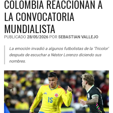
COLOMBIA REACCIONAN A
LIGA DE EXPANSIÓN MX
UEFA EUROPA LEAGUE
LA CONVOCATORIA
RAIDERS
CAVALIERS
LEAGUES CUP
UEFA CONFERENCE LEAGUE
MUNDIALISTA
MLS
CHARGERS
PISTONS
PUBLICADO
28/05/2026
POR
SEBASTIAN VALLEJO
COPA LIBERTADORES
RAVENS
PACERS
La emoción invadió a algunos futbolistas de la ‘Tricolor’
COPA SUDAMERICANA
BENGALS
BUCKS
después de escuchar a Néstor Lorenzo diciendo sus
LIGA BETPLAY
nombres.
BROWNS
HAWKS
OTRAS LIGAS
STEELERS
HORNETS
TEXANS
HEAT
COLTS
MAGIC