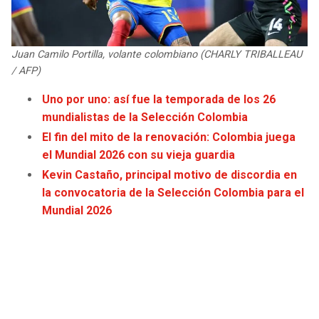
JAGUARS
WIZARDS
TITANS
WARRIORS
Juan Camilo Portilla, volante colombiano (CHARLY TRIBALLEAU
/ AFP)
COWBOYS
CLIPPERS
Uno por uno: así fue la temporada de los 26
mundialistas de la Selección Colombia
GIANTS
LAKERS
El fin del mito de la renovación: Colombia juega
el Mundial 2026 con su vieja guardia
EAGLES
SUNS
Kevin Castaño, principal motivo de discordia en
la convocatoria de la Selección Colombia para el
COMMANDERS
KINGS
Mundial 2026
CARDINALS
MAVERICKS
RAMS
ROCKETS
49ERS
GRIZZLIES