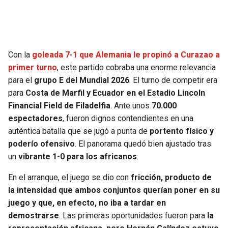
SEAHAWKS
PELICANS
BEARS
SPURS
Con la
goleada 7-1 que Alemania le propinó a Curazao a
primer turno
, este partido cobraba una enorme relevancia
LIONS
NUGGETS
para el
grupo E del Mundial 2026
. El turno de competir era
para
Costa de Marfil y Ecuador en el Estadio Lincoln
PACKERS
TIMBERWOLVES
Financial Field de Filadelfia
. Ante unos
70.000
espectadores
, fueron dignos contendientes en una
VIKINGS
THUNDER
auténtica batalla que se jugó a punta de
portento físico y
poderío ofensivo
. El panorama quedó bien ajustado tras
FALCONS
TRAIL BLAZERS
un
vibrante 1-0 para los africanos
.
En el arranque, el juego se dio con
fricción, producto de
PANTHERS
JAZZ
la intensidad que ambos conjuntos querían poner en su
juego y que, en efecto, no iba a tardar en
SAINTS
demostrarse
. Las primeras oportunidades fueron para
la