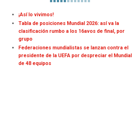
JAGUARS
WIZARDS
¡Así lo vivimos!
TITANS
WARRIORS
Tabla de posiciones Mundial 2026: así va la
clasificación rumbo a los 16avos de final, por
COWBOYS
CLIPPERS
grupo
Federaciones mundialistas se lanzan contra el
GIANTS
LAKERS
presidente de la UEFA por despreciar el Mundial
de 48 equipos
EAGLES
SUNS
COMMANDERS
KINGS
CARDINALS
MAVERICKS
RAMS
ROCKETS
49ERS
GRIZZLIES