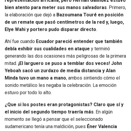
representación africana, pero Hernán Galíndez estuvo
BUCCANEERS
bien atento para meter sus manos salvadoras
. Primero,
la elaboración que dejó a
Bazoumana Touré en posición
de un remate que pasó centímetros de la red y, luego,
Elye Wahi y portero pudo disparar directo
.
Ahí fue cuando
Ecuador pareció entender que también
debía exhibir sus cualidades en ataque
y terminó
generando las dos ocasiones más peligrosas de la primera
mitad.
¡El larguero se puso a temblar dos veces! John
Yeboah sacó un zurdazo de media distancia y Alan
Minda tuvo un mano a mano
, ambos sintiendo cómo el
sonido metálico les negaba la celebración. La emoción
estuvo por todo lo alto.
¿Que si los postes eran protagonistas? Claro que sí y
el inicio del segundo tiempo traería más
. En algún
momento se llegó a pensar que el seleccionado
sudamericano tenía una maldición, pues
Éner Valencia