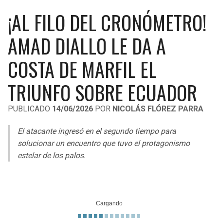
LIGA DE EXPANSIÓN MX
UEFA EUROPA LEAGUE
¡AL FILO DEL CRONÓMETRO!
RAIDERS
CAVALIERS
LEAGUES CUP
UEFA CONFERENCE LEAGUE
AMAD DIALLO LE DA A
MLS
CHARGERS
PISTONS
COSTA DE MARFIL EL
COPA LIBERTADORES
RAVENS
PACERS
TRIUNFO SOBRE ECUADOR
COPA SUDAMERICANA
BENGALS
BUCKS
PUBLICADO
14/06/2026
POR
NICOLÁS FLÓREZ PARRA
LIGA BETPLAY
BROWNS
HAWKS
El atacante ingresó en el segundo tiempo para
OTRAS LIGAS
solucionar un encuentro que tuvo el protagonismo
STEELERS
HORNETS
estelar de los palos.
TEXANS
HEAT
COLTS
MAGIC