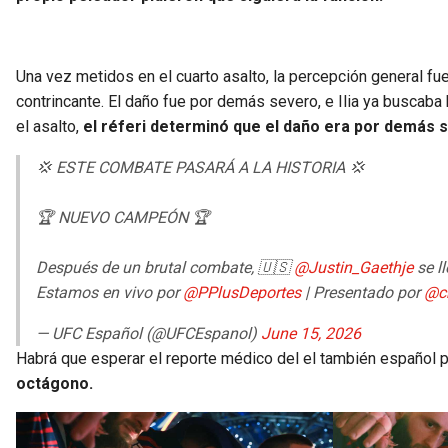
Una vez metidos en el cuarto asalto, la percepción general fu
contrincante. El daño fue por demás severo, e Ilia ya buscaba
el asalto,
el réferi determinó que el daño era por demás s
💢 ESTE COMBATE PASARÁ A LA HISTORIA 💢
🏆 NUEVO CAMPEÓN 🏆
Después de un brutal combate, 🇺🇸
@Justin_Gaethje
se ll
Estamos en vivo por
@PPlusDeportes
| Presentado por
@c
— UFC Español (@UFCEspanol)
June 15, 2026
Habrá que esperar el reporte médico del el también español 
octágono.