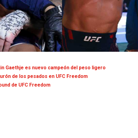
stin Gaethje es nuevo campeón del peso ligero
inturón de los pesados en UFC Freedom
 round de UFC Freedom