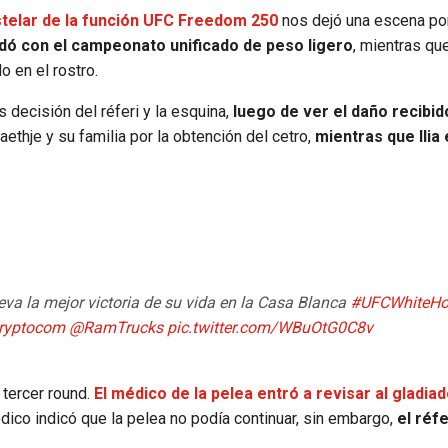
estelar de la función UFC Freedom 250
nos dejó una escena p
dó con el campeonato unificado de peso ligero
, mientras que
do en el rostro.
s decisión del réferi y la esquina,
luego de ver el daño recibid
aethje y su familia por la obtención del cetro,
mientras que Ilia 
eva la mejor victoria de su vida en la Casa Blanca
#UFCWhiteHo
ryptocom
@RamTrucks
pic.twitter.com/WBuOtG0C8v
 tercer round.
El médico de la pelea entró a revisar al gladiad
dico indicó que la pelea no podía continuar, sin embargo,
el réfe