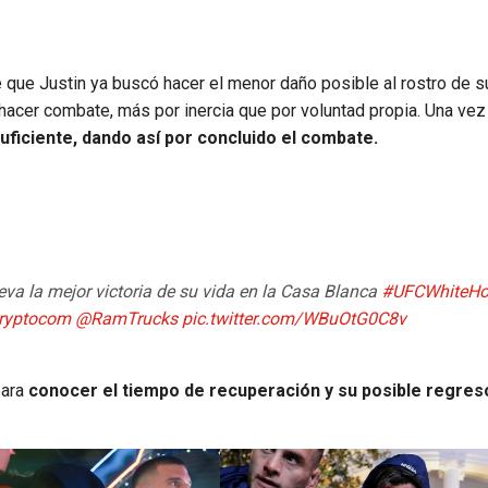
e que Justin ya buscó hacer el menor daño posible al rostro de s
 hacer combate, más por inercia que por voluntad propia. Una ve
uficiente, dando así por concluido el combate.
eva la mejor victoria de su vida en la Casa Blanca
#UFCWhiteHo
ryptocom
@RamTrucks
pic.twitter.com/WBuOtG0C8v
para
conocer el tiempo de recuperación y su posible regreso