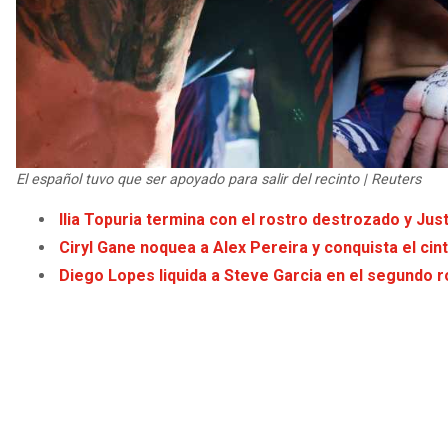
El español tuvo que ser apoyado para salir del recinto | Reuters
Ilia Topuria termina con el rostro destrozado y Ju
Ciryl Gane noquea a Alex Pereira y conquista el c
Diego Lopes liquida a Steve Garcia en el segundo