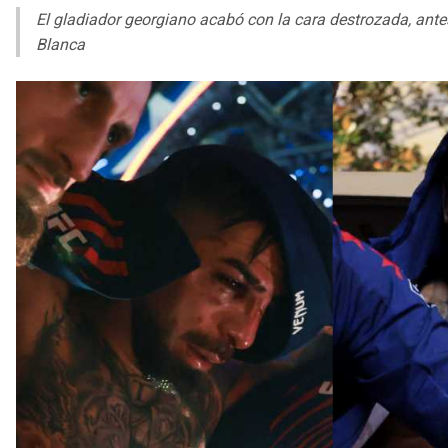
El gladiador georgiano acabó con la cara destrozada, antes
Blanca