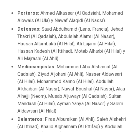
Porteros:
Ahmed Alkassar (Al Qadsiah), Mohamed
Alowais (Al Ula) y Nawaf Alaqidi (Al Nassr).
Defensas:
Saud Abdulhamid (Lens, Francia), Jehad
Thakri (Al Qadsiah), Abdulelah Alamri (Al Nassr),
Hassan Altambakti (Al Hilal), Ali Lajami (Al Hilal),
Hassan Kadesh (Al Ittihad), Moteb Alharbi (Al Hilal) y
Ali Majrashi (Al Ahli).
Mediocampistas:
Mohammed Abu Alshamat (Al
Qadsiah), Ziyad Aljohani (Al Ahli), Nasser Aldawsari
(Al Hilal), Mohammed Kanno (Al Hilal), Abdullah
Alkhaibari (Al Nassr), Nawaf Boushal (Al Nassr), Alaa
Alhejji (Neom), Musab Aljuwayr (Al Qadsiah), Sultan
Mandash (Al Hilal), Ayman Yahya (Al Nassr) y Salem
Aldawsari (Al Hilal)
Delanteros:
Firas Alburaikan (Al Ahli), Saleh Alshehri
(Al Ittihad), Khalid Alghannam (Al Ettifaq) y Abdullah