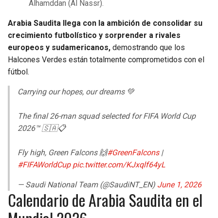
Alhamddan (Al Nassr).
Arabia Saudita llega con la ambición de consolidar su
crecimiento futbolístico y sorprender a rivales
europeos y sudamericanos,
demostrando que los
Halcones Verdes están totalmente comprometidos con el
fútbol.
Carrying our hopes, our dreams 💚
The final 26-man squad selected for FIFA World Cup
2026™️ 🇸🇦📋
Fly high, Green Falcons 🙌
#GreenFalcons
|
#FIFAWorldCup
pic.twitter.com/KJxqlf64yL
— Saudi National Team (@SaudiNT_EN)
June 1, 2026
Calendario de Arabia Saudita en el