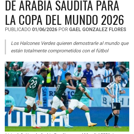
DE ARABIA SAUDITA PARA
LIGA DE EXPANSIÓN MX
UEFA EUROPA LEAGUE
LA COPA DEL MUNDO 2026
RAIDERS
CAVALIERS
LEAGUES CUP
UEFA CONFERENCE LEAGUE
PUBLICADO
01/06/2026
POR
GAEL GONZALEZ FLORES
MLS
CHARGERS
PISTONS
Los Halcones Verdes quieren demostrarle al mundo que
COPA LIBERTADORES
RAVENS
PACERS
están totalmente comprometidos con el fútbol
COPA SUDAMERICANA
BENGALS
BUCKS
LIGA BETPLAY
BROWNS
HAWKS
OTRAS LIGAS
STEELERS
HORNETS
TEXANS
HEAT
COLTS
MAGIC