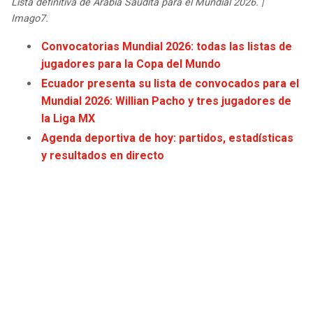
Lista definitiva de Arabia Saudita para el Mundial 2026. |
JAGUARS
WIZARDS
Imago7.
Convocatorias Mundial 2026: todas las listas de
TITANS
WARRIORS
jugadores para la Copa del Mundo
Ecuador presenta su lista de convocados para el
COWBOYS
CLIPPERS
Mundial 2026: Willian Pacho y tres jugadores de
la Liga MX
GIANTS
LAKERS
Agenda deportiva de hoy: partidos, estadísticas
y resultados en directo
EAGLES
SUNS
COMMANDERS
KINGS
CARDINALS
MAVERICKS
RAMS
ROCKETS
49ERS
GRIZZLIES