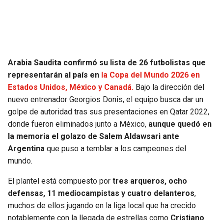
SEAHAWKS
PELICANS
BEARS
SPURS
Arabia Saudita confirmó su lista de 26 futbolistas que
LIONS
NUGGETS
representarán al país en
la Copa del Mundo 2026 en
Estados Unidos, México y Canadá.
Bajo la dirección del
PACKERS
TIMBERWOLVES
nuevo entrenador Georgios Donis, el equipo busca dar un
golpe de autoridad tras sus presentaciones en Qatar 2022,
VIKINGS
THUNDER
donde fueron eliminados junto a México,
aunque quedó en
la memoria el golazo de Salem Aldawsari ante
FALCONS
TRAIL BLAZERS
Argentina
que puso a temblar a los campeones del
mundo.
PANTHERS
JAZZ
El plantel está compuesto por
tres arqueros, ocho
defensas, 11 mediocampistas y cuatro delanteros
,
SAINTS
muchos de ellos jugando en la liga local que ha crecido
notablemente con la llegada de estrellas como
Cristiano