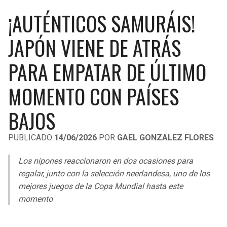
LIGA DE EXPANSIÓN MX
UEFA EUROPA LEAGUE
¡AUTÉNTICOS SAMURÁIS!
RAIDERS
CAVALIERS
LEAGUES CUP
UEFA CONFERENCE LEAGUE
JAPÓN VIENE DE ATRÁS
MLS
CHARGERS
PISTONS
PARA EMPATAR DE ÚLTIMO
COPA LIBERTADORES
RAVENS
PACERS
MOMENTO CON PAÍSES
COPA SUDAMERICANA
BENGALS
BUCKS
BAJOS
LIGA BETPLAY
BROWNS
HAWKS
PUBLICADO
14/06/2026
POR
GAEL GONZALEZ FLORES
OTRAS LIGAS
STEELERS
HORNETS
Los nipones reaccionaron en dos ocasiones para
regalar, junto con la selección neerlandesa, uno de los
TEXANS
HEAT
mejores juegos de la Copa Mundial hasta este
momento
COLTS
MAGIC