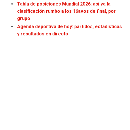
Tabla de posiciones Mundial 2026: así va la
clasificación rumbo a los 16avos de final, por
SEAHAWKS
PELICANS
grupo
BEARS
SPURS
Agenda deportiva de hoy: partidos, estadísticas
y resultados en directo
LIONS
NUGGETS
PACKERS
TIMBERWOLVES
VIKINGS
THUNDER
FALCONS
TRAIL BLAZERS
PANTHERS
JAZZ
SAINTS