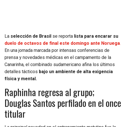
SEAHAWKS
PELICANS
BEARS
SPURS
La
selección de Brasil
se reporta
lista para encarar su
LIONS
NUGGETS
duelo de octavos de final este domingo ante Noruega
.
En una jornada marcada por intensas conferencias de
PACKERS
TIMBERWOLVES
prensa y novedades médicas en el campamento de la
Canarinha, el combinado sudamericano afina los últimos
VIKINGS
THUNDER
detalles tácticos
bajo un ambiente de alta exigencia
física y mental.
FALCONS
TRAIL BLAZERS
Raphinha regresa al grupo;
Douglas Santos perfilado en el once
PANTHERS
JAZZ
titular
SAINTS