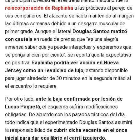
La principal novedad en el entrenamiento matutino fue la
BUCCANEERS
reincorporación de Raphinha
a las prácticas al parejo de
sus compañeros. El atacante se había mantenido al margen
las últimas semanas debido a un desgarre muscular de
primer grado. Aunque el lateral
Douglas Santos matizó
con cautela
en rueda de prensa que “es una alegría
inmensa saber que ya puede interactuar y esperamos que
se ponga al cien por ciento”, se reporta que la expectativa
es positiva. R
aphinha podría ver acción en Nueva
Jersey como un revulsivo de lujo
, estando disponible
para jugar alrededor de 30 minutos en la segunda mitad si
el encuentro lo requiere.
Por otro lado,
ante la baja confirmada por lesión de
Lucas Paquetá
, el esquema sufrirá modificaciones
obligadas. De acuerdo con los parados tácticos del día,
todo indica que el experimentado Douglas Santos asumirá
la responsabilidad de
cubrir dicha vacante en el once
inicial para dar equilibrio al carril izquierdo.