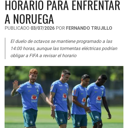
HORARIO PARA ENFRENTAR
LIGA DE EXPANSIÓN MX
UEFA EUROPA LEAGUE
A NORUEGA
RAIDERS
CAVALIERS
LEAGUES CUP
UEFA CONFERENCE LEAGUE
PUBLICADO
03/07/2026
POR
FERNANDO TRUJILLO
MLS
CHARGERS
PISTONS
El duelo de octavos se mantiene programado a las
COPA LIBERTADORES
RAVENS
PACERS
14:00 horas, aunque las tormentas eléctricas podrían
COPA SUDAMERICANA
obligar a FIFA a revisar el horario
BENGALS
BUCKS
LIGA BETPLAY
BROWNS
HAWKS
OTRAS LIGAS
STEELERS
HORNETS
TEXANS
HEAT
COLTS
MAGIC