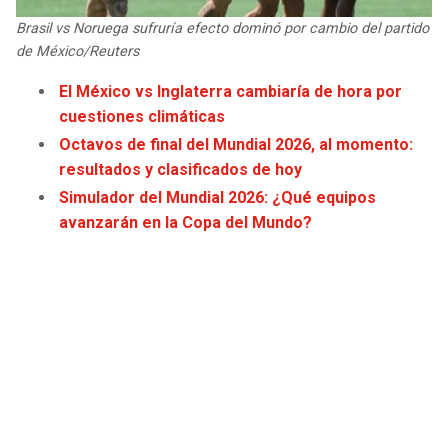
JAGUARS
WIZARDS
Brasil vs Noruega sufruría efecto dominó por cambio del partido
de México/Reuters
TITANS
WARRIORS
El México vs Inglaterra cambiaría de hora por
cuestiones climáticas
COWBOYS
CLIPPERS
Octavos de final del Mundial 2026, al momento:
resultados y clasificados de hoy
GIANTS
LAKERS
Simulador del Mundial 2026: ¿Qué equipos
avanzarán en la Copa del Mundo?
EAGLES
SUNS
COMMANDERS
KINGS
CARDINALS
MAVERICKS
RAMS
ROCKETS
49ERS
GRIZZLIES