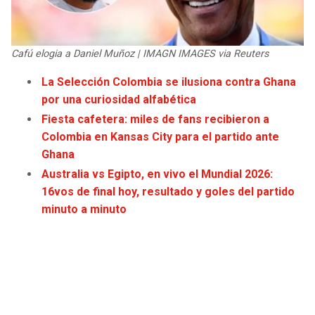
JAGUARS
WIZARDS
TITANS
WARRIORS
Cafú elogia a Daniel Muñoz | IMAGN IMAGES via Reuters
La Selección Colombia se ilusiona contra Ghana
COWBOYS
CLIPPERS
por una curiosidad alfabética
Fiesta cafetera: miles de fans recibieron a
GIANTS
LAKERS
Colombia en Kansas City para el partido ante
Ghana
EAGLES
SUNS
Australia vs Egipto, en vivo el Mundial 2026:
16vos de final hoy, resultado y goles del partido
COMMANDERS
KINGS
minuto a minuto
CARDINALS
MAVERICKS
RAMS
ROCKETS
49ERS
GRIZZLIES