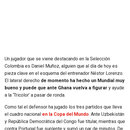
SEAHAWKS
PELICANS
BEARS
SPURS
LIONS
NUGGETS
PACKERS
TIMBERWOLVES
Un jugador que se viene destacando en la Selección
Colombia es Daniel Muñoz, alguien que al día de hoy es
VIKINGS
THUNDER
pieza clave en el esquema del entrenador Néstor Lorenzo.
El lateral derecho
de momento ha hecho un Mundial muy
FALCONS
TRAIL BLAZERS
bueno y puede que ante Ghana vuelva a figurar
y ayude
a la ‘Tricolor’ a pasar de ronda.
PANTHERS
JAZZ
Como tal el defensor ha jugado los tres partidos que lleva
el cuadro nacional
en la Copa del Mundo
. Ante Uzbekistán
SAINTS
y República Democrática del Congo fue titular, mientras que
contra Portugal fue suplente y sumó un par de minutos. De