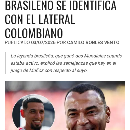
BRASILEÑO SE IDENTIFICA
LIGA DE EXPANSIÓN MX
UEFA EUROPA LEAGUE
CON EL LATERAL
RAIDERS
CAVALIERS
LEAGUES CUP
UEFA CONFERENCE LEAGUE
COLOMBIANO
MLS
CHARGERS
PISTONS
PUBLICADO
03/07/2026
POR
CAMILO ROBLES VENTO
COPA LIBERTADORES
RAVENS
PACERS
La leyenda brasileña, que ganó dos Mundiales cuando
COPA SUDAMERICANA
BENGALS
BUCKS
estaba activo, explicó las semejanzas que hay en el
LIGA BETPLAY
juego de Muñoz con respecto al suyo.
BROWNS
HAWKS
OTRAS LIGAS
STEELERS
HORNETS
TEXANS
HEAT
COLTS
MAGIC