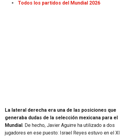
Todos los partidos del Mundial 2026
JAGUARS
WIZARDS
TITANS
WARRIORS
COWBOYS
CLIPPERS
GIANTS
LAKERS
EAGLES
SUNS
COMMANDERS
KINGS
CARDINALS
MAVERICKS
La lateral derecha era una de las posiciones que
RAMS
ROCKETS
generaba dudas de la selección mexicana para el
Mundial
. De hecho, Javier Aguirre ha utilizado a dos
49ERS
GRIZZLIES
jugadores en ese puesto: Israel Reyes estuvo en el XI