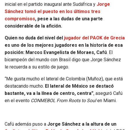
inicial en el partido inaugural ante Sudáfrica y
Jorge
SEAHAWKS
PELICANS
Sánchez tomó el puesto en los últimos tres
compromisos
, pese a las dudas de una parte
considerable de la afición.
BEARS
SPURS
Quien no duda del nivel del
jugador del PAOK
de Grecia
LIONS
NUGGETS
es uno de los mejores jugadores en la historia de esa
posición: Marcos Evangelista de Moraes, Cafú
. El
PACKERS
TIMBERWOLVES
bicampeón del mundo con Brasil digo que Jorge Sánchez
le recuerda a su estilo de juego.
VIKINGS
THUNDER
“Me gusta mucho el lateral de Colombia (Muñoz), que está
destacando mucho.
El lateral de México se destacó
FALCONS
TRAIL BLAZERS
bastante, va a la línea de centro, centra”
, aseguró Cafú
en el evento
CONMEBOL From Roots to Soul
en Miami.
PANTHERS
JAZZ
SAINTS
Cafú además puso a
Jorge Sánchez a la altura de un