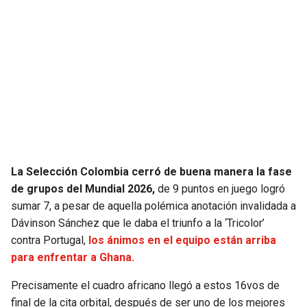
SEAHAWKS
PELICANS
BEARS
SPURS
LIONS
NUGGETS
PACKERS
TIMBERWOLVES
VIKINGS
THUNDER
La Selección Colombia cerró de buena manera la fase
de grupos del Mundial 2026,
de 9 puntos en juego logró
FALCONS
TRAIL BLAZERS
sumar 7, a pesar de aquella polémica anotación invalidada a
Dávinson Sánchez que le daba el triunfo a la ‘Tricolor’
contra Portugal,
los ánimos en el equipo están arriba
PANTHERS
JAZZ
para enfrentar a Ghana.
SAINTS
Precisamente el cuadro africano llegó a estos 16vos de
final de la cita orbital, después de ser uno de los mejores