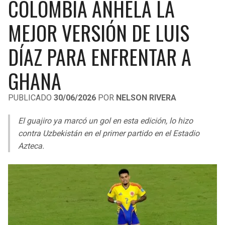
COLOMBIA ANHELA LA
LIGA DE EXPANSIÓN MX
UEFA EUROPA LEAGUE
MEJOR VERSIÓN DE LUIS
RAIDERS
CAVALIERS
LEAGUES CUP
UEFA CONFERENCE LEAGUE
DÍAZ PARA ENFRENTAR A
MLS
CHARGERS
PISTONS
GHANA
COPA LIBERTADORES
RAVENS
PACERS
COPA SUDAMERICANA
PUBLICADO
30/06/2026
POR
NELSON RIVERA
BENGALS
BUCKS
LIGA BETPLAY
El guajiro ya marcó un gol en esta edición, lo hizo
BROWNS
HAWKS
contra Uzbekistán en el primer partido en el Estadio
OTRAS LIGAS
Azteca.
STEELERS
HORNETS
TEXANS
HEAT
COLTS
MAGIC