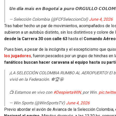
𝙐𝙣 𝙙𝙞́𝙖 𝙢𝙖́𝙨 𝙚𝙣 𝘽𝙤𝙜𝙤𝙩𝙖́ 𝙖 𝙥𝙪𝙧𝙤 𝙊𝙍𝙂𝙐𝙇𝙇𝙊 𝘾𝙊𝙇𝙊
— Selección Colombia (@FCFSeleccionCol)
June 4, 2026
Tras haber hecho un par de movimientos, acompañados de los
subieron a un autobús distinto, sin los distintivos y colore de 
desde la Carrera 30 con calle 63
hasta el
Comando Aéreo d
Pues bien, a pesar de la incógnita y el escepticismo que quis
los jugadores
, fueron pescados por un grupo de hinchas en la
fanáticos buscan hacer caravana al equipo hasta su partid
¡LA SELECCIÓN COLOMBIA RUMBO AL AEROPUERTO! El bus de l
vivió en la Federación. ⚽🏆🤩
📺 Estamos en vivo con
#DespiertaWIN
, por Win.
pic.twit
— Win Sports (@WinSportsTV)
June 4, 2026
Previo abordar el avión de Avianca de la Selección Colombia,
Nacional al equipo
. Minutos después, a las 13:30 hs, comenzó