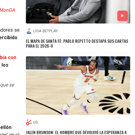
2FMonGA
adores se
LIGA BETPLAY
ercibido
EL MAPA DE SANTA FE: PABLO REPETTO DESTAPA SUS CARTAS
PARA EL 2026-II
bia con
 los
 que se
US
ellón
JALEN BRUNSON: EL HOMBRE QUE DEVOLVIÓ LA ESPERANZA A
lor’ en el