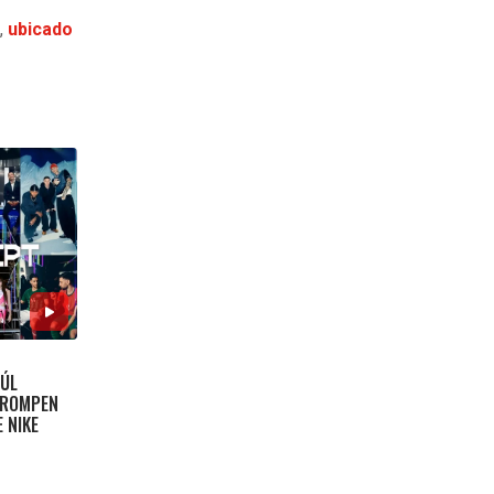
,
ubicado
AÚL
 ‘ROMPEN
 NIKE