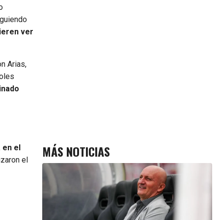
o
siguiendo
uieren ver
n Arias,
coles
binado
MÁS NOTICIAS
 en el
izaron el