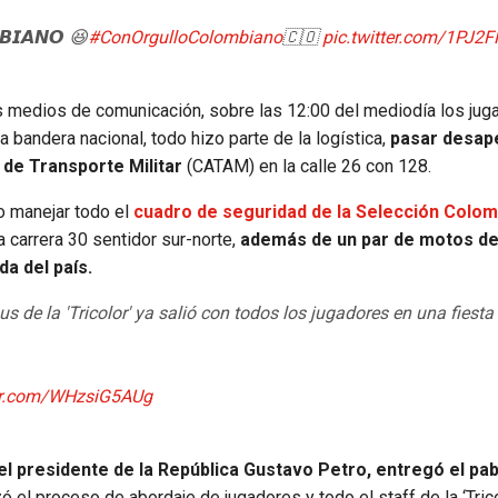
𝙈𝘽𝙄𝘼𝙉𝙊 😆
#ConOrgulloColombiano
🇨🇴
pic.twitter.com/1PJ
 medios de comunicación, sobre las 12:00 del mediodía los jug
la bandera nacional, todo hizo parte de la logística,
pasar desap
e Transporte Militar
(CATAM) en la calle 26 con 128.
o manejar todo el
cuadro de seguridad de la Selección Colom
 carrera 30 sentidor sur-norte,
además de un par de motos de
a del país.
a 'Tricolor' ya salió con todos los jugadores en una fiesta
ter.com/WHzsiG5AUg
el presidente de la República Gustavo Petro, entregó el pab
 el proceso de abordaje de jugadores y todo el staff de la ‘Trico