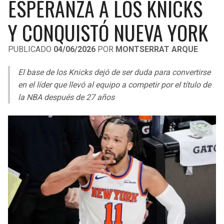
ESPERANZA A LOS KNICKS
LIGA DE EXPANSIÓN MX
UEFA EUROPA LEAGUE
Y CONQUISTÓ NUEVA YORK
RAIDERS
CAVALIERS
LEAGUES CUP
UEFA CONFERENCE LEAGUE
PUBLICADO
04/06/2026
POR
MONTSERRAT ARQUE
MLS
CHARGERS
PISTONS
El base de los Knicks dejó de ser duda para convertirse
COPA LIBERTADORES
RAVENS
PACERS
en el líder que llevó al equipo a competir por el título de
COPA SUDAMERICANA
la NBA después de 27 años
BENGALS
BUCKS
LIGA BETPLAY
BROWNS
HAWKS
OTRAS LIGAS
STEELERS
HORNETS
TEXANS
HEAT
COLTS
MAGIC