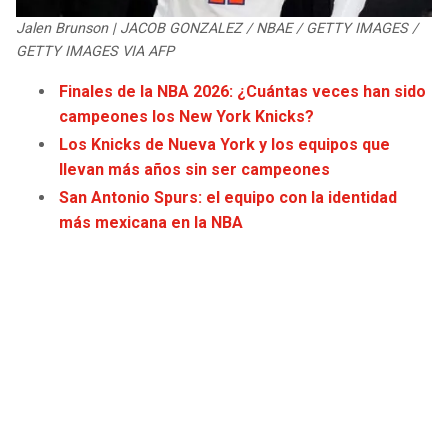
JAGUARS
WIZARDS
Jalen Brunson | JACOB GONZALEZ / NBAE / GETTY IMAGES /
GETTY IMAGES VIA AFP
TITANS
WARRIORS
Finales de la NBA 2026: ¿Cuántas veces han sido
campeones los New York Knicks?
COWBOYS
CLIPPERS
Los Knicks de Nueva York y los equipos que
llevan más años sin ser campeones
GIANTS
LAKERS
San Antonio Spurs: el equipo con la identidad
más mexicana en la NBA
EAGLES
SUNS
COMMANDERS
KINGS
CARDINALS
MAVERICKS
RAMS
ROCKETS
49ERS
GRIZZLIES