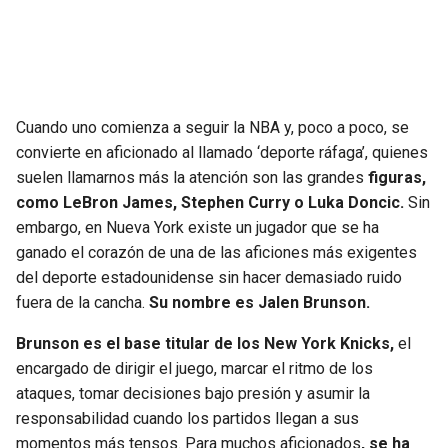
SEAHAWKS
PELICANS
BEARS
SPURS
Cuando uno comienza a seguir la NBA y, poco a poco, se
LIONS
NUGGETS
convierte en aficionado al llamado ‘deporte ráfaga’, quienes
suelen llamarnos más la atención son las grandes
figuras,
PACKERS
TIMBERWOLVES
como LeBron James, Stephen Curry o Luka Doncic.
Sin
embargo, en Nueva York existe un jugador que se ha
VIKINGS
THUNDER
ganado el corazón de una de las aficiones más exigentes
del deporte estadounidense sin hacer demasiado ruido
FALCONS
TRAIL BLAZERS
fuera de la cancha.
Su nombre es Jalen Brunson.
Brunson es el base titular de los New York Knicks,
el
PANTHERS
JAZZ
encargado de dirigir el juego, marcar el ritmo de los
ataques, tomar decisiones bajo presión y asumir la
SAINTS
responsabilidad cuando los partidos llegan a sus
momentos más tensos. Para muchos aficionados
, se ha