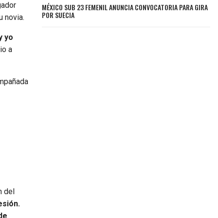
gador
MÉXICO SUB 23 FEMENIL ANUNCIA CONVOCATORIA PARA GIRA
POR SUECIA
u novia.
y yo
io a
ompañada
n del
esión.
de