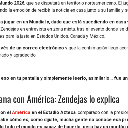
l Mundo 2026
, que se disputará en territorio norteamericano. El ju
 la emoción de recibir la noticia en casa junto a su familia y s
 a jugar en un Mundial y, dado que está sucediendo en casa 
 Zendejas en entrevista en zona mixta, tras el evento donde se d
es para la justa en Estados Unidos, Canadá y México.
ravés de un correo electrónico
y que la confirmación llegó ac
nado y agradecido.
eso en tu pantalla y simplemente leerlo, asimilarlo… fue un
na con América: Zendejas lo explica
con el
América
en el Estadio Azteca
, comparado con la presió
sabe cómo es, como dijiste, mucha gente no conoce esa pr
 No todo el mundo es capaz de hacerlo, pero hay un montón 