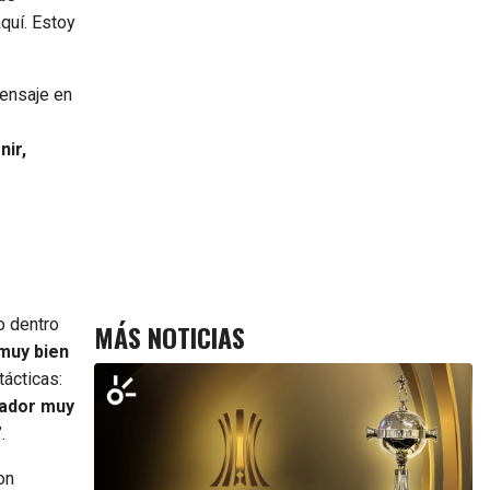
quí. Estoy
mensaje en
nir,
o dentro
MÁS NOTICIAS
 muy bien
ácticas:
gador muy
”.
on