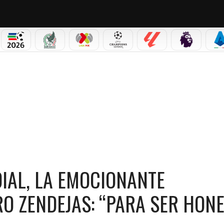
PICOS
MUNDIAL 2026
SELECCIÓN MEXICANA
LIGA MX
CHAMPIONS LEAGUE
LALIGA
PREMIER L
S
EMOCIONANTE CONVOCATORIA DE ALEJANDRO ZENDEJAS: “PARA SER HONESTO, NO LO 
IAL, LA EMOCIONANTE
O ZENDEJAS: “PARA SER HONE