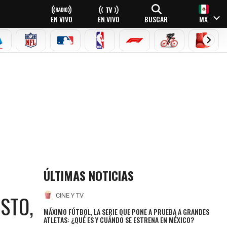
EN VIVO
EN VIVO
BUSCAR
MX
EAGUE
ERIE A
NFL
MLB
NBA
FÓRMULA 1
CICLISMO
BOXEO
IMAGINÉ”
ÚLTIMAS NOTICIAS
STO,
CINE Y TV
MÁXIMO FÚTBOL, LA SERIE QUE PONE A PRUEBA A GRANDES
ATLETAS: ¿QUÉ ES Y CUÁNDO SE ESTRENA EN MÉXICO?