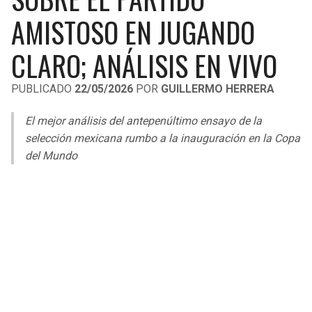
LIGA DE EXPANSIÓN MX
UEFA EUROPA LEAGUE
AMISTOSO EN JUGANDO
RAIDERS
CAVALIERS
LEAGUES CUP
UEFA CONFERENCE LEAGUE
CLARO; ANÁLISIS EN VIVO
MLS
CHARGERS
PISTONS
PUBLICADO
22/05/2026
POR
GUILLERMO HERRERA
COPA LIBERTADORES
RAVENS
PACERS
El mejor análisis del antepenúltimo ensayo de la
COPA SUDAMERICANA
selección mexicana rumbo a la inauguración en la Copa
BENGALS
BUCKS
del Mundo
LIGA BETPLAY
BROWNS
HAWKS
OTRAS LIGAS
STEELERS
HORNETS
TEXANS
HEAT
COLTS
MAGIC