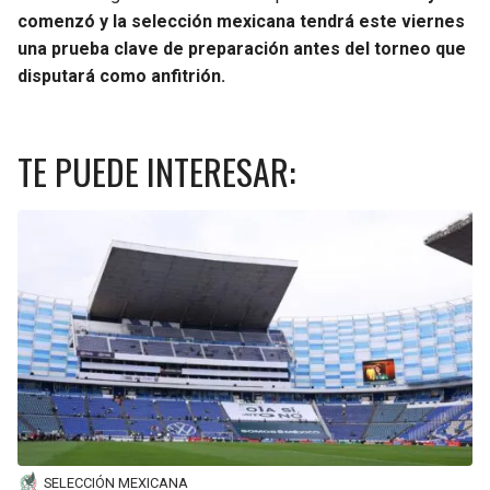
comenzó y la selección mexicana tendrá este viernes
SEAHAWKS
PELICANS
una prueba clave de preparación antes del torneo que
disputará como anfitrión.
BEARS
SPURS
TE PUEDE INTERESAR:
LIONS
NUGGETS
PACKERS
TIMBERWOLVES
VIKINGS
THUNDER
FALCONS
TRAIL BLAZERS
PANTHERS
JAZZ
SAINTS
SELECCIÓN MEXICANA