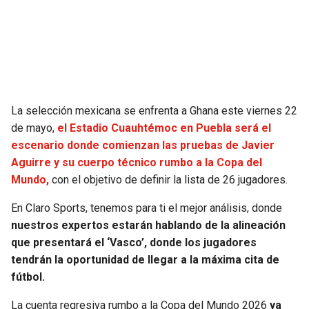
JAGUARS
WIZARDS
TITANS
WARRIORS
COWBOYS
CLIPPERS
La selección mexicana se enfrenta a Ghana este viernes 22
GIANTS
LAKERS
de mayo,
el Estadio Cuauhtémoc en Puebla será el
escenario donde comienzan las pruebas de Javier
EAGLES
SUNS
Aguirre y su cuerpo técnico rumbo a la Copa del
Mundo,
con el objetivo de definir la lista de 26 jugadores.
COMMANDERS
KINGS
En Claro Sports, tenemos para ti el mejor análisis, donde
nuestros expertos estarán hablando de la alineación
CARDINALS
MAVERICKS
que presentará el ‘Vasco’, donde los jugadores
tendrán la oportunidad de llegar a la máxima cita de
RAMS
ROCKETS
fútbol.
49ERS
GRIZZLIES
La cuenta regresiva rumbo a la Copa del Mundo 2026
ya