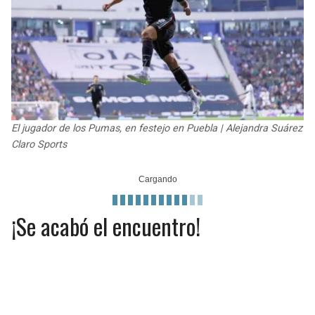
JAGUARS
WIZARDS
TITANS
WARRIORS
COWBOYS
CLIPPERS
GIANTS
LAKERS
El jugador de los Pumas, en festejo en Puebla | Alejandra Suárez
Claro Sports
EAGLES
SUNS
COMMANDERS
KINGS
¡Se acabó el encuentro!
CARDINALS
MAVERICKS
RAMS
ROCKETS
49ERS
GRIZZLIES