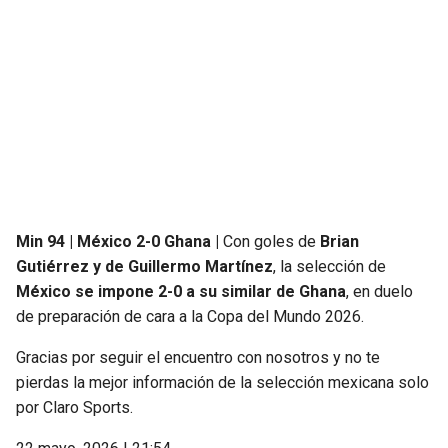
SEAHAWKS
PELICANS
BEARS
SPURS
LIONS
NUGGETS
PACKERS
TIMBERWOLVES
Min 94 | México 2-0 Ghana |
Con goles de
Brian
VIKINGS
THUNDER
Gutiérrez y de Guillermo Martínez
, la selección de
México se impone 2-0 a su similar de Ghana
, en duelo
FALCONS
TRAIL BLAZERS
de preparación de cara a la Copa del Mundo 2026.
PANTHERS
JAZZ
Gracias por seguir el encuentro con nosotros y no te
pierdas la mejor información de la selección mexicana solo
SAINTS
por Claro Sports.