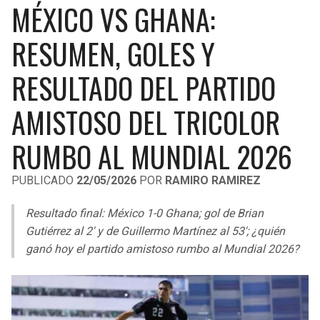
MÉXICO VS GHANA:
LIGA DE EXPANSIÓN MX
UEFA EUROPA LEAGUE
RAIDERS
CAVALIERS
RESUMEN, GOLES Y
LEAGUES CUP
UEFA CONFERENCE LEAGUE
MLS
RESULTADO DEL PARTIDO
CHARGERS
PISTONS
COPA LIBERTADORES
AMISTOSO DEL TRICOLOR
RAVENS
PACERS
COPA SUDAMERICANA
RUMBO AL MUNDIAL 2026
BENGALS
BUCKS
LIGA BETPLAY
PUBLICADO
22/05/2026
POR
RAMIRO RAMIREZ
BROWNS
HAWKS
OTRAS LIGAS
Resultado final: México 1-0 Ghana; gol de Brian
STEELERS
HORNETS
Gutiérrez al 2′ y de Guillermo Martínez al 53′; ¿quién
ganó hoy el partido amistoso rumbo al Mundial 2026?
TEXANS
HEAT
COLTS
MAGIC