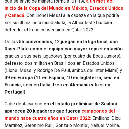
que se envió de manera forma a la FIFA,
a un mes del
inicio de la Copa del Mundo en México, Estados Unidos
SEAHAWKS
PELICANS
y Canadá.
Con Lionel Messi a la cabeza en la que podría
ser su última justa mundialista, la Albiceleste buscará
BEARS
SPURS
defender el trono conseguido en Qatar 2022.
LIONS
NUGGETS
De los
55 convocados, 12 juegan en la liga local, con
River Plate como el equipo con mayor representación
gracias a sus seis jugadores (por cuatro de Boca Juniors);
PACKERS
TIMBERWOLVES
del resto, dos militan en Brasil, dos en Estados Unidos
(Lionel Messi y Rodrigo De Paul, ambos del Inter Miami) y
VIKINGS
THUNDER
39 en Europa (11 en España, 10 en Inglaterra, seis en
Francia, seis en Italia, tres en Alemania y tres en
FALCONS
TRAIL BLAZERS
Portugal).
PANTHERS
JAZZ
Cabe destacar que
en el listado preliminar de Scaloni
aparecen 20 jugadores que fueron
campeones del
SAINTS
mundo hace cuatro años en Qatar 2022:
Emiliano ‘Dibu’
Martínez, Gerónimo Rulli, Gonzalo Montiel, Nahuel Molina,