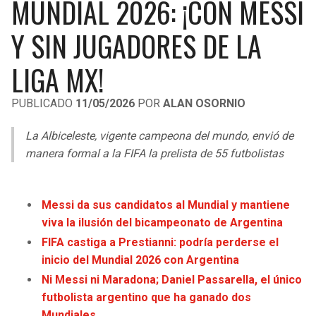
MUNDIAL 2026: ¡CON MESSI
LIGA DE EXPANSIÓN MX
UEFA EUROPA LEAGUE
Y SIN JUGADORES DE LA
RAIDERS
CAVALIERS
LEAGUES CUP
UEFA CONFERENCE LEAGUE
LIGA MX!
MLS
CHARGERS
PISTONS
PUBLICADO
11/05/2026
POR
ALAN OSORNIO
COPA LIBERTADORES
RAVENS
PACERS
La Albiceleste, vigente campeona del mundo, envió de
COPA SUDAMERICANA
BENGALS
BUCKS
manera formal a la FIFA la prelista de 55 futbolistas
LIGA BETPLAY
BROWNS
HAWKS
OTRAS LIGAS
Messi da sus candidatos al Mundial y mantiene
STEELERS
HORNETS
viva la ilusión del bicampeonato de Argentina
FIFA castiga a Prestianni: podría perderse el
TEXANS
HEAT
inicio del Mundial 2026 con Argentina
Ni Messi ni Maradona; Daniel Passarella, el único
COLTS
MAGIC
futbolista argentino que ha ganado dos
Mundiales