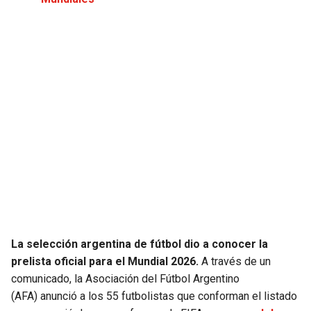
JAGUARS
WIZARDS
TITANS
WARRIORS
COWBOYS
CLIPPERS
GIANTS
LAKERS
EAGLES
SUNS
COMMANDERS
KINGS
CARDINALS
MAVERICKS
La selección argentina de fútbol dio a conocer la
prelista oficial para el Mundial 2026.
A través de un
RAMS
ROCKETS
comunicado, la Asociación del Fútbol Argentino
(AFA) anunció a los 55 futbolistas que conforman el listado
49ERS
GRIZZLIES