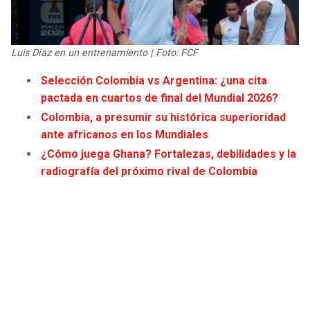
JAGUARS
WIZARDS
TITANS
WARRIORS
Luis Díaz en un entrenamiento | Foto: FCF
Selección Colombia vs Argentina: ¿una cita
COWBOYS
CLIPPERS
pactada en cuartos de final del Mundial 2026?
Colombia, a presumir su histórica superioridad
GIANTS
LAKERS
ante africanos en los Mundiales
¿Cómo juega Ghana? Fortalezas, debilidades y la
EAGLES
SUNS
radiografía del próximo rival de Colombia
COMMANDERS
KINGS
CARDINALS
MAVERICKS
RAMS
ROCKETS
49ERS
GRIZZLIES