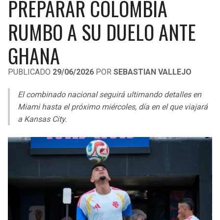
PREPARAR COLOMBIA
LIGA DE EXPANSIÓN MX
UEFA EUROPA LEAGUE
RUMBO A SU DUELO ANTE
RAIDERS
CAVALIERS
LEAGUES CUP
UEFA CONFERENCE LEAGUE
GHANA
MLS
CHARGERS
PISTONS
PUBLICADO
29/06/2026
POR
SEBASTIAN VALLEJO
COPA LIBERTADORES
RAVENS
PACERS
El combinado nacional seguirá ultimando detalles en
COPA SUDAMERICANA
BENGALS
BUCKS
Miami hasta el próximo miércoles, día en el que viajará
LIGA BETPLAY
a Kansas City.
BROWNS
HAWKS
OTRAS LIGAS
STEELERS
HORNETS
TEXANS
HEAT
COLTS
MAGIC