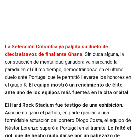
SEAHAWKS
PELICANS
BEARS
SPURS
LIONS
NUGGETS
La Selección Colombia ya palpita su duelo de
dieciseisavos de final ante Ghana.
Sin duda alguna, la
PACKERS
TIMBERWOLVES
construcción de mentalidad ganadora va marcando la
parada en el último tiempo, demostrándose en el último
VIKINGS
THUNDER
duelo ante Portugal que le permitió llevarse los honores en
el grupo K.
El equipo mostró un rendimiento de élite
FALCONS
TRAIL BLAZERS
ante uno de los equipos más fuertes en la cita orbital.
El Hard Rock Stadium fue testigo de una exhibición.
PANTHERS
JAZZ
Aunque no ganó el partido, en parte gracias a una
formidable actuación del portero Diogo Costa, el equipo de
SAINTS
Néstor Lorenzo superó a Portugal en el trámite.
Le faltó el
gol, que de hecho pudo darse por un cabezazo de