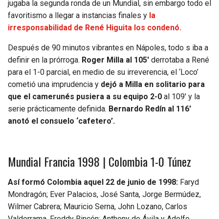
jugaba la segunda ronda de un Mundial, sin embargo todo el
favoritismo a llegar a instancias finales y
la
irresponsabilidad de René Higuita los condenó.
Después de 90 minutos vibrantes en Nápoles, todo s iba a
definir en la prórroga.
Roger Milla al 105′
derrotaba a René
para el 1-0 parcial, en medio de su irreverencia, el ‘Loco’
cometió una imprudencia y
dejó a Milla en solitario para
que el camerunés pusiera a su equipo 2-0
al 109′ y la
serie prácticamente definida.
Bernardo Redín
al 116′
anotó el consuelo ‘cafetero’.
Mundial Francia 1998 | Colombia 1-0 Túnez
Así formó Colombia aquel 22 de junio de 1998:
Faryd
Mondragón; Ever Palacios, José Santa, Jorge Bermúdez,
Wilmer Cabrera; Mauricio Serna, John Lozano, Carlos
Valderrama, Freddy Rincón; Anthony de Ávila y Adolfo