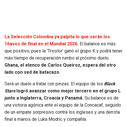
SEAHAWKS
PELICANS
BEARS
SPURS
La Selección Colombia ya palpita lo que serán los
LIONS
NUGGETS
16avos de final en el Mundial 2026.
El balance es más
que positivo, pues la ‘Tricolor’ ganó el grupo K y podrá tener
PACKERS
TIMBERWOLVES
más tiempo de recuperación rumbo al próximo duelo.
Ghana, el elenco de Carlos Queiroz, espera del otro
VIKINGS
THUNDER
lado con sed de batacazo.
Será un duelo a tratar con pinzas. El equipo de los
Black
FALCONS
TRAIL BLAZERS
Stars
logró avanzar como mejor tercero en el grupo L
junto a Inglaterra, Croacia y Panamá.
Su balance es de
PANTHERS
JAZZ
una victoria agónica ante el equipo de la Concacaf, seguido
de un empate sorpresivo contra los ingleses y una derrota
SAINTS
final a manos de Luka Modric y compañía.