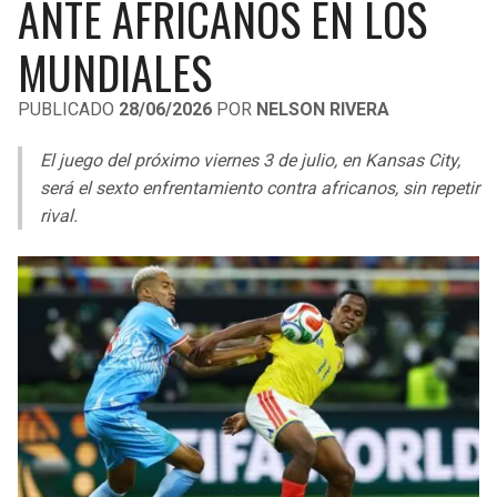
ANTE AFRICANOS EN LOS
LIGA DE EXPANSIÓN MX
UEFA EUROPA LEAGUE
MUNDIALES
RAIDERS
CAVALIERS
LEAGUES CUP
UEFA CONFERENCE LEAGUE
PUBLICADO
28/06/2026
POR
NELSON RIVERA
MLS
CHARGERS
PISTONS
El juego del próximo viernes 3 de julio, en Kansas City,
COPA LIBERTADORES
RAVENS
PACERS
será el sexto enfrentamiento contra africanos, sin repetir
COPA SUDAMERICANA
rival.
BENGALS
BUCKS
LIGA BETPLAY
BROWNS
HAWKS
OTRAS LIGAS
STEELERS
HORNETS
TEXANS
HEAT
COLTS
MAGIC