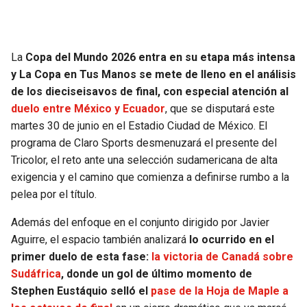
JAGUARS
WIZARDS
TITANS
WARRIORS
La
Copa del Mundo 2026 entra en su etapa más intensa
y La Copa en Tus Manos se mete de lleno en el análisis
COWBOYS
CLIPPERS
de los
dieciseisavos de final, con especial atención al
duelo entre
México y Ecuador
, que se disputará este
GIANTS
LAKERS
martes 30 de junio en el Estadio Ciudad de México. El
programa de Claro Sports desmenuzará el presente del
EAGLES
SUNS
Tricolor, el reto ante una selección sudamericana de alta
exigencia y el camino que comienza a definirse rumbo a la
COMMANDERS
KINGS
pelea por el título.
Además del enfoque en el conjunto dirigido por Javier
CARDINALS
MAVERICKS
Aguirre, el espacio también analizará
lo ocurrido en el
primer duelo de esta fase:
la victoria de Canadá sobre
RAMS
ROCKETS
Sudáfrica
, donde un gol de último momento de
Stephen Eustáquio selló el
pase de la Hoja de Maple a
49ERS
GRIZZLIES