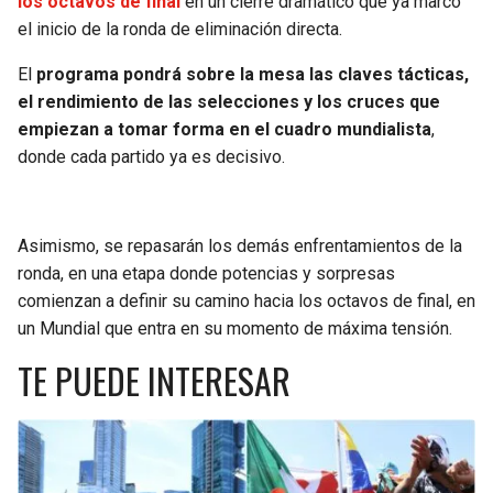
los octavos de final
en un cierre dramático que ya marcó
el inicio de la ronda de eliminación directa.
SEAHAWKS
PELICANS
El
programa pondrá sobre la mesa las claves tácticas,
BEARS
SPURS
el rendimiento de las selecciones y los cruces que
empiezan a tomar forma en el cuadro mundialista
,
donde cada partido ya es decisivo.
LIONS
NUGGETS
PACKERS
TIMBERWOLVES
Asimismo, se repasarán los demás enfrentamientos de la
VIKINGS
THUNDER
ronda, en una etapa donde potencias y sorpresas
comienzan a definir su camino hacia los octavos de final, en
un Mundial que entra en su momento de máxima tensión.
FALCONS
TRAIL BLAZERS
TE PUEDE INTERESAR
PANTHERS
JAZZ
SAINTS