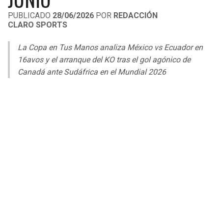
LIGA DE EXPANSIÓN MX
UEFA EUROPA LEAGUE
PUBLICADO
28/06/2026
POR
REDACCIÓN
CLARO SPORTS
RAIDERS
CAVALIERS
LEAGUES CUP
UEFA CONFERENCE LEAGUE
La Copa en Tus Manos analiza México vs Ecuador en
MLS
CHARGERS
PISTONS
16avos y el arranque del KO tras el gol agónico de
Canadá ante Sudáfrica en el Mundial 2026
COPA LIBERTADORES
RAVENS
PACERS
COPA SUDAMERICANA
BENGALS
BUCKS
LIGA BETPLAY
BROWNS
HAWKS
OTRAS LIGAS
STEELERS
HORNETS
TEXANS
HEAT
COLTS
MAGIC