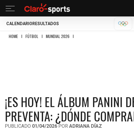
CALENDARIO
RESULTADOS
OLÍM
HOME
I
FÚTBOL
I
MUNDIAL 2026
I
¡ES HOY! EL ÁLBUM PANINI DEL MUND
¡ES HOY! EL ÁLBUM PANINI 
PREVENTA: ¿DÓNDE COMPRA
PUBLICADO
01/04/2026
POR
ADRIANA DÍAZ