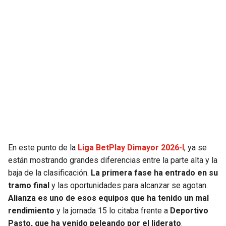
SEAHAWKS
PELICANS
BEARS
SPURS
LIONS
NUGGETS
PACKERS
TIMBERWOLVES
VIKINGS
THUNDER
En este punto de la
Liga BetPlay Dimayor 2026-I
, ya se
FALCONS
TRAIL BLAZERS
están mostrando grandes diferencias entre la parte alta y la
baja de la clasificación.
La primera fase ha entrado en su
PANTHERS
JAZZ
tramo final
y las oportunidades para alcanzar se agotan.
Alianza es uno de esos equipos que ha tenido un mal
SAINTS
rendimiento
y la jornada 15 lo citaba frente a
Deportivo
Pasto, que ha venido peleando por el liderato
.