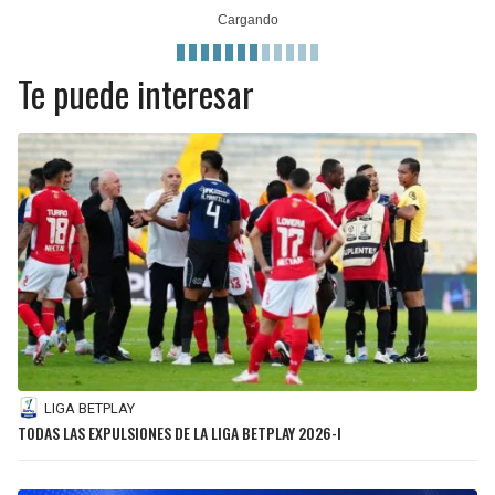
Te puede interesar
LIGA BETPLAY
TODAS LAS EXPULSIONES DE LA LIGA BETPLAY 2026-I