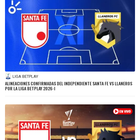
LIGA BETPLAY
ALINEACIONES CONFIRMADAS DEL INDEPENDIENTE SANTA FE VS LLANEROS
POR LA LIGA BETPLAY 2026-I