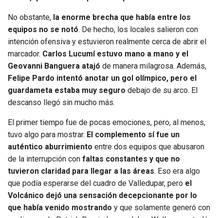
BUCCANEERS
No obstante,
la enorme brecha que había entre los
equipos no se notó
. De hecho, los locales salieron con
intención ofensiva y estuvieron realmente cerca de abrir el
marcador.
Carlos Lucumí estuvo mano a mano y el
Geovanni Banguera atajó
de manera milagrosa. Además,
Felipe Pardo intentó anotar un gol olímpico, pero el
guardameta estaba muy seguro
debajo de su arco. El
descanso llegó sin mucho más.
El primer tiempo fue de pocas emociones, pero, al menos,
tuvo algo para mostrar.
El complemento sí fue un
auténtico aburrimiento
entre dos equipos que abusaron
de la interrupción con
faltas constantes y que no
tuvieron claridad para llegar a las áreas
. Eso era algo
que podía esperarse del cuadro de Valledupar, pero
el
Volcánico dejó una sensación decepcionante por lo
que había venido mostrando
y que solamente generó con