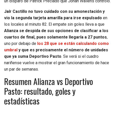
un disparo de Patrick Preciado que Johan Wallens controló.
Jaír Castillo no tuvo cuidado con su amonestación y
vio la segunda tarjeta amarilla para irse expulsado
en
los locales al minuto 82. El empate sin goles lleva a que
Alianza se despida de sus opciones de clasificar a los
cuartos de final, pues solamente llegaría a 27 puntos
,
uno por debajo de
los 28 que se están calculando como
umbral
y que es precisamente el número de unidades
que ya suma Deportivo Pasto
. Se verá si el cuadro
nariñense vuelve a mostrar el gran funcionamiento de hace
un par de semanas.
Resumen Alianza vs Deportivo
Pasto: resultado, goles y
estadísticas