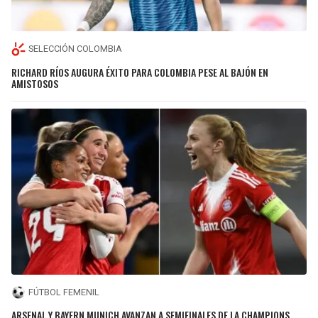
SELECCIÓN COLOMBIA
RICHARD RÍOS AUGURA ÉXITO PARA COLOMBIA PESE AL BAJÓN EN
AMISTOSOS
FÚTBOL FEMENIL
ARSENAL Y BAYERN MUNICH AVANZAN A SEMIFINALES DE LA CHAMPIONS