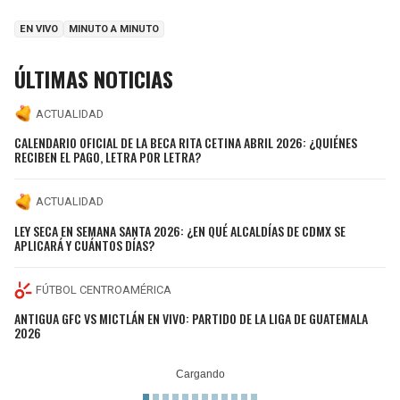
EN VIVO
MINUTO A MINUTO
ÚLTIMAS NOTICIAS
ACTUALIDAD
CALENDARIO OFICIAL DE LA BECA RITA CETINA ABRIL 2026: ¿QUIÉNES
RECIBEN EL PAGO, LETRA POR LETRA?
ACTUALIDAD
LEY SECA EN SEMANA SANTA 2026: ¿EN QUÉ ALCALDÍAS DE CDMX SE
APLICARÁ Y CUÁNTOS DÍAS?
FÚTBOL CENTROAMÉRICA
ANTIGUA GFC VS MICTLÁN EN VIVO: PARTIDO DE LA LIGA DE GUATEMALA
2026