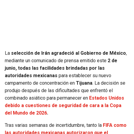
SEAHAWKS
PELICANS
BEARS
SPURS
LIONS
NUGGETS
La
selección de Irán agradeció al Gobierno de México
,
PACKERS
TIMBERWOLVES
mediante un comunicado de prensa emitido este
2 de
junio, todas las facilidades brindadas por las
VIKINGS
THUNDER
autoridades mexicanas
para establecer su nuevo
campamento de concentración en
Tijuana
. La decisión se
FALCONS
TRAIL BLAZERS
produjo después de las dificultades que enfrentó el
combinado asiático para permanecer en
Estados Unidos
PANTHERS
JAZZ
debido a cuestiones de seguridad de cara a la Copa
del Mundo de 2026
.
SAINTS
Tras varias semanas de incertidumbre, tanto la
FIFA como
las autoridades mexicanas autorizaron que el