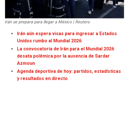
JAGUARS
WIZARDS
TITANS
WARRIORS
Irán se prepara para llegar a México | Reuters
Irán aún espera visas para ingresar a Estados
COWBOYS
CLIPPERS
Unidos rumbo al Mundial 2026
La convocatoria de Irán para el Mundial 2026
GIANTS
LAKERS
desata polémica por la ausencia de Sardar
Azmoun
EAGLES
SUNS
Agenda deportiva de hoy: partidos, estadísticas
y resultados en directo
COMMANDERS
KINGS
CARDINALS
MAVERICKS
RAMS
ROCKETS
49ERS
GRIZZLIES