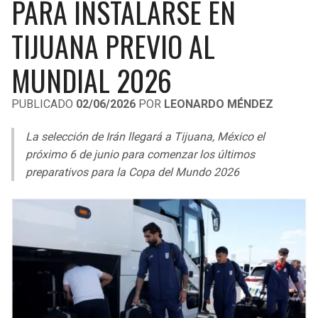
PARA INSTALARSE EN
LIGA DE EXPANSIÓN MX
UEFA EUROPA LEAGUE
TIJUANA PREVIO AL
RAIDERS
CAVALIERS
LEAGUES CUP
UEFA CONFERENCE LEAGUE
MUNDIAL 2026
MLS
CHARGERS
PISTONS
PUBLICADO
02/06/2026
POR
LEONARDO MÉNDEZ
COPA LIBERTADORES
RAVENS
PACERS
La selección de Irán llegará a Tijuana, México el
COPA SUDAMERICANA
BENGALS
BUCKS
próximo 6 de junio para comenzar los últimos
LIGA BETPLAY
preparativos para la Copa del Mundo 2026
BROWNS
HAWKS
OTRAS LIGAS
STEELERS
HORNETS
TEXANS
HEAT
COLTS
MAGIC