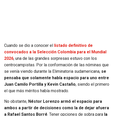
SEAHAWKS
PELICANS
BEARS
SPURS
LIONS
NUGGETS
Cuando se dio a conocer el
listado definitivo de
PACKERS
TIMBERWOLVES
convocados a la Selección Colombia para el Mundial
2026
, una de las grandes sorpresas estuvo con los
VIKINGS
THUNDER
centrocampistas. Por la conformación de las nóminas que
se venía viendo durante la Eliminatoria sudamericana,
se
FALCONS
TRAIL BLAZERS
pensaba que solamente había espacio para uno entre
Juan Camilo Portilla y Kevin Castaño
, siendo el primero
el que más méritos había mostrado.
PANTHERS
JAZZ
No obstante,
Néstor Lorenzo armó el espacio para
SAINTS
ambos a partir de decisiones como la de dejar afuera
a Rafael Santos Borré
. Tener opciones de sobra para
la