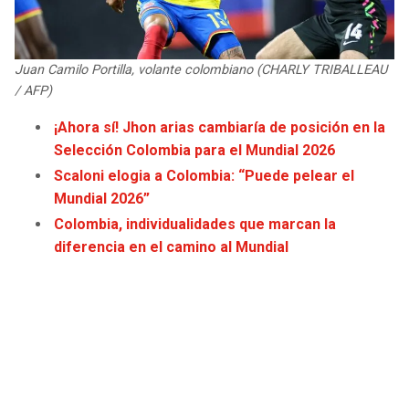
JAGUARS
WIZARDS
TITANS
WARRIORS
Juan Camilo Portilla, volante colombiano (CHARLY TRIBALLEAU
/ AFP)
COWBOYS
CLIPPERS
¡Ahora sí! Jhon arias cambiaría de posición en la
Selección Colombia para el Mundial 2026
GIANTS
LAKERS
Scaloni elogia a Colombia: “Puede pelear el
Mundial 2026”
EAGLES
SUNS
Colombia, individualidades que marcan la
diferencia en el camino al Mundial
COMMANDERS
KINGS
CARDINALS
MAVERICKS
RAMS
ROCKETS
49ERS
GRIZZLIES