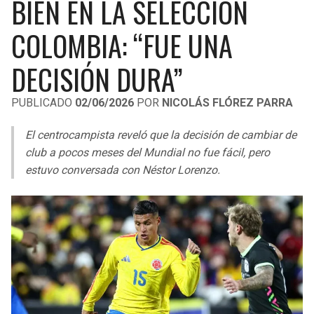
BIEN EN LA SELECCIÓN
LIGA DE EXPANSIÓN MX
UEFA EUROPA LEAGUE
COLOMBIA: “FUE UNA
RAIDERS
CAVALIERS
LEAGUES CUP
UEFA CONFERENCE LEAGUE
DECISIÓN DURA”
MLS
CHARGERS
PISTONS
PUBLICADO
02/06/2026
POR
NICOLÁS FLÓREZ PARRA
COPA LIBERTADORES
RAVENS
PACERS
El centrocampista reveló que la decisión de cambiar de
COPA SUDAMERICANA
BENGALS
BUCKS
club a pocos meses del Mundial no fue fácil, pero
LIGA BETPLAY
estuvo conversada con Néstor Lorenzo.
BROWNS
HAWKS
OTRAS LIGAS
STEELERS
HORNETS
TEXANS
HEAT
COLTS
MAGIC