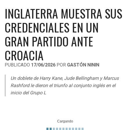
LIGA DE EXPANSIÓN MX
UEFA EUROPA LEAGUE
INGLATERRA MUESTRA SUS
RAIDERS
CAVALIERS
LEAGUES CUP
UEFA CONFERENCE LEAGUE
CREDENCIALES EN UN
MLS
CHARGERS
PISTONS
GRAN PARTIDO ANTE
COPA LIBERTADORES
RAVENS
PACERS
CROACIA
COPA SUDAMERICANA
BENGALS
BUCKS
PUBLICADO
17/06/2026
POR
GASTÓN NININ
LIGA BETPLAY
BROWNS
HAWKS
Un doblete de Harry Kane, Jude Bellingham y Marcus
OTRAS LIGAS
Rashford le dieron el triunfo al conjunto inglés en el
STEELERS
HORNETS
inicio del Grupo L
TEXANS
HEAT
COLTS
MAGIC