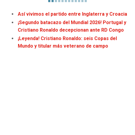
JAGUARS
WIZARDS
Así vivimos el partido entre Inglaterra y Croacia
TITANS
WARRIORS
¡Segundo batacazo del Mundial 2026! Portugal y
Cristiano Ronaldo decepcionan ante RD Congo
COWBOYS
CLIPPERS
¡Leyenda! Cristiano Ronaldo: seis Copas del
Mundo y titular más veterano de campo
GIANTS
LAKERS
EAGLES
SUNS
COMMANDERS
KINGS
CARDINALS
MAVERICKS
RAMS
ROCKETS
49ERS
GRIZZLIES