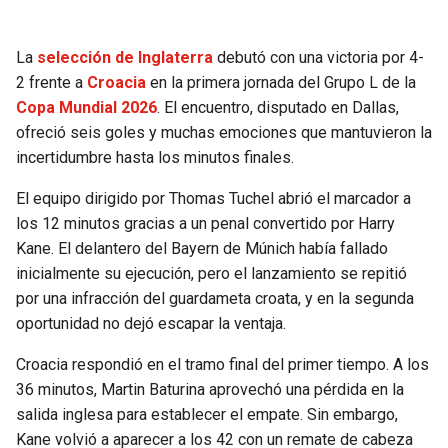
SEAHAWKS
PELICANS
La
selección de Inglaterra
debutó con una victoria por 4-
2 frente a
Croacia
en la primera jornada del Grupo L de la
BEARS
SPURS
Copa Mundial 2026
. El encuentro, disputado en Dallas,
ofreció seis goles y muchas emociones que mantuvieron la
LIONS
NUGGETS
incertidumbre hasta los minutos finales.
PACKERS
TIMBERWOLVES
El equipo dirigido por Thomas Tuchel abrió el marcador a
los 12 minutos gracias a un penal convertido por Harry
VIKINGS
THUNDER
Kane. El delantero del Bayern de Múnich había fallado
inicialmente su ejecución, pero el lanzamiento se repitió
por una infracción del guardameta croata, y en la segunda
FALCONS
TRAIL BLAZERS
oportunidad no dejó escapar la ventaja.
PANTHERS
JAZZ
Croacia respondió en el tramo final del primer tiempo. A los
36 minutos, Martin Baturina aprovechó una pérdida en la
SAINTS
salida inglesa para establecer el empate. Sin embargo,
Kane volvió a aparecer a los 42 con un remate de cabeza