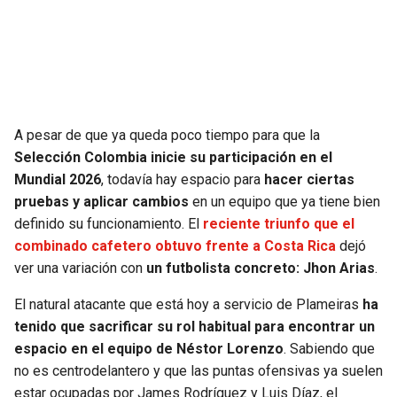
SEAHAWKS
PELICANS
BEARS
SPURS
LIONS
NUGGETS
A pesar de que ya queda poco tiempo para que la
Selección Colombia inicie su participación en el
PACKERS
TIMBERWOLVES
Mundial 2026
, todavía hay espacio para
hacer ciertas
pruebas y aplicar cambios
en un equipo que ya tiene bien
VIKINGS
THUNDER
definido su funcionamiento. El
reciente triunfo que el
combinado cafetero obtuvo frente a Costa Rica
dejó
FALCONS
TRAIL BLAZERS
ver una variación con
un futbolista concreto: Jhon Arias
.
El natural atacante que está hoy a servicio de Plameiras
ha
PANTHERS
JAZZ
tenido que sacrificar su rol habitual para encontrar un
espacio en el equipo de Néstor Lorenzo
. Sabiendo que
SAINTS
no es centrodelantero y que las puntas ofensivas ya suelen
estar ocupadas por James Rodríguez y Luis Díaz, el