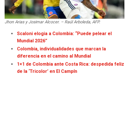
JAGUARS
WIZARDS
TITANS
WARRIORS
Jhon Arias y Josimar Alcocer. – Raúl Arboleda, AFP.
Scaloni elogia a Colombia: “Puede pelear el
COWBOYS
CLIPPERS
Mundial 2026”
Colombia, individualidades que marcan la
GIANTS
LAKERS
diferencia en el camino al Mundial
1×1 de Colombia ante Costa Rica: despedida feliz
EAGLES
SUNS
de la ‘Tricolor’ en El Campín
COMMANDERS
KINGS
CARDINALS
MAVERICKS
RAMS
ROCKETS
49ERS
GRIZZLIES