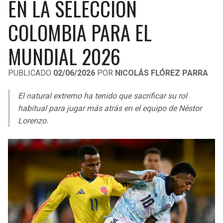
EN LA SELECCIÓN
LIGA DE EXPANSIÓN MX
UEFA EUROPA LEAGUE
COLOMBIA PARA EL
RAIDERS
CAVALIERS
LEAGUES CUP
UEFA CONFERENCE LEAGUE
MUNDIAL 2026
MLS
CHARGERS
PISTONS
PUBLICADO
02/06/2026
POR
NICOLÁS FLÓREZ PARRA
COPA LIBERTADORES
RAVENS
PACERS
El natural extremo ha tenido que sacrificar su rol
COPA SUDAMERICANA
BENGALS
BUCKS
habitual para jugar más atrás en el equipo de Néstor
LIGA BETPLAY
Lorenzo.
BROWNS
HAWKS
OTRAS LIGAS
STEELERS
HORNETS
TEXANS
HEAT
COLTS
MAGIC