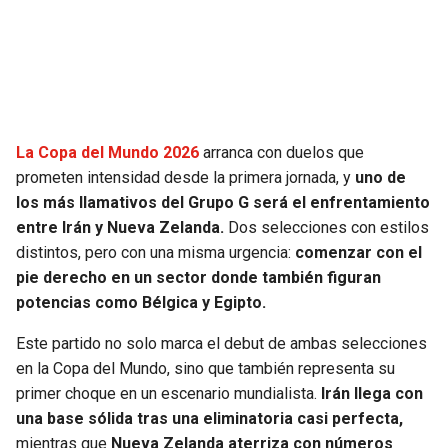
SEAHAWKS
PELICANS
BEARS
SPURS
LIONS
NUGGETS
La Copa del Mundo 2026
arranca con duelos que
prometen intensidad desde la primera jornada, y
uno de
PACKERS
TIMBERWOLVES
los más llamativos del Grupo G será el enfrentamiento
entre Irán y Nueva Zelanda.
Dos selecciones con estilos
VIKINGS
THUNDER
distintos, pero con una misma urgencia:
comenzar con el
pie derecho en un sector donde también figuran
FALCONS
TRAIL BLAZERS
potencias como Bélgica y Egipto.
Este partido no solo marca el debut de ambas selecciones
PANTHERS
JAZZ
en la Copa del Mundo, sino que también representa su
primer choque en un escenario mundialista.
Irán llega con
SAINTS
una base sólida tras una eliminatoria casi perfecta,
mientras que
Nueva Zelanda aterriza con números