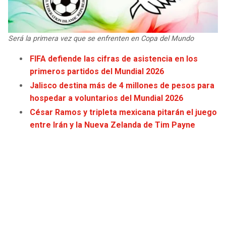
JAGUARS
WIZARDS
TITANS
WARRIORS
Será la primera vez que se enfrenten en Copa del Mundo
FIFA defiende las cifras de asistencia en los
COWBOYS
CLIPPERS
primeros partidos del Mundial 2026
Jalisco destina más de 4 millones de pesos para
GIANTS
LAKERS
hospedar a voluntarios del Mundial 2026
César Ramos y tripleta mexicana pitarán el juego
EAGLES
SUNS
entre Irán y la Nueva Zelanda de Tim Payne
COMMANDERS
KINGS
CARDINALS
MAVERICKS
RAMS
ROCKETS
49ERS
GRIZZLIES