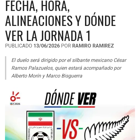
FECHA, HORA,
LIGA DE EXPANSIÓN MX
UEFA EUROPA LEAGUE
ALINEACIONES Y DÓNDE
RAIDERS
CAVALIERS
LEAGUES CUP
UEFA CONFERENCE LEAGUE
VER LA JORNADA 1
MLS
CHARGERS
PISTONS
PUBLICADO
13/06/2026
POR
RAMIRO RAMIREZ
COPA LIBERTADORES
RAVENS
PACERS
El duelo será dirigido por el silbante mexicano César
COPA SUDAMERICANA
BENGALS
BUCKS
Ramos Palazuelos, quien estará acompañado por
LIGA BETPLAY
Alberto Morín y Marco Bisguerra
BROWNS
HAWKS
OTRAS LIGAS
STEELERS
HORNETS
TEXANS
HEAT
COLTS
MAGIC