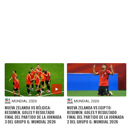
SEAHAWKS
PELICANS
BEARS
SPURS
LIONS
NUGGETS
PACKERS
TIMBERWOLVES
VIKINGS
THUNDER
FALCONS
TRAIL BLAZERS
MUNDIAL 2026
MUNDIAL 2026
PANTHERS
JAZZ
NUEVA ZELANDA VS BÉLGICA:
NUEVA ZELANDA VS EGIPTO:
RESUMEN, GOLES Y RESULTADO
RESUMEN, GOLES Y RESULTADO
FINAL DEL PARTIDO DE LA JORNADA
FINAL DEL PARTIDO DE LA JORNADA
SAINTS
3 DEL GRUPO G; MUNDIAL 2026
2 DEL GRUPO G; MUNDIAL 2026