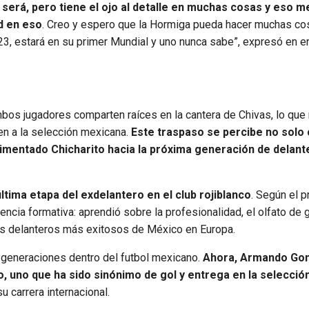
 será, pero tiene el ojo al detalle en muchas cosas y eso m
d en eso
. Creo y espero que la Hormiga pueda hacer muchas co
 23, estará en su primer Mundial y uno nunca sabe”, expresó en e
mbos jugadores comparten raíces en la cantera de Chivas, lo que
en a la selección mexicana.
Este traspaso se percibe no solo
imentado Chicharito hacia la próxima generación de delant
ltima etapa del exdelantero en el club rojiblanco
. Según el p
cia formativa: aprendió sobre la profesionalidad, el olfato de g
los delanteros más exitosos de México en Europa.
e generaciones dentro del futbol mexicano.
Ahora, Armando Go
o, uno que ha sido sinónimo de gol y entrega en la selecció
u carrera internacional.