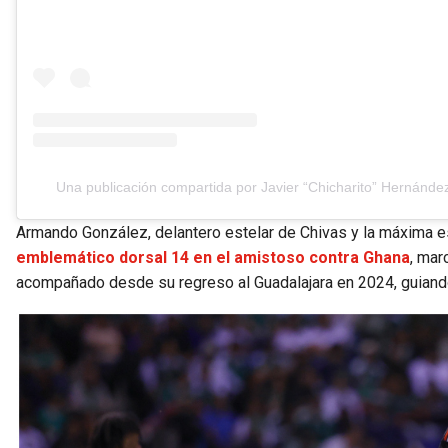
Una publicación compartida por Javier “Chicharito” Hernánd
Armando González, delantero estelar de Chivas y la máxima e
emblemático dorsal 14 en el amistoso contra Ghana
, mar
acompañado desde su regreso al Guadalajara en 2024, guiando