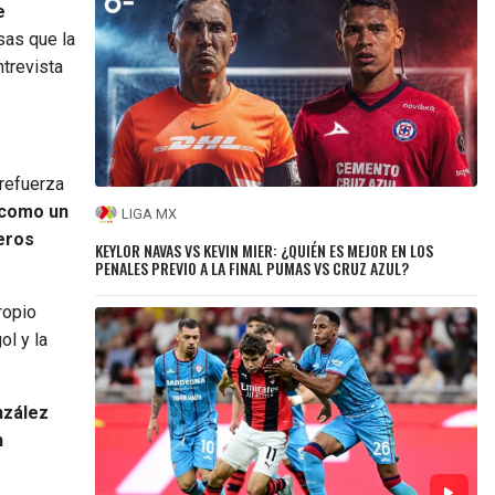
e
sas que la
ntrevista
 refuerza
 como un
LIGA MX
eros
KEYLOR NAVAS VS KEVIN MIER: ¿QUIÉN ES MEJOR EN LOS
PENALES PREVIO A LA FINAL PUMAS VS CRUZ AZUL?
ropio
ol y la
nzález
n