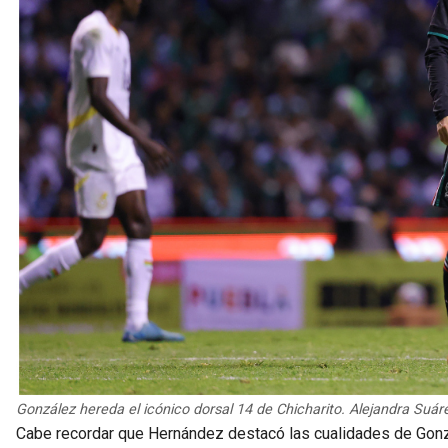
González hereda el icónico dorsal 14 de Chicharito. Alejandra Suáre
Cabe recordar que Hernández destacó las cualidades de Gonzá