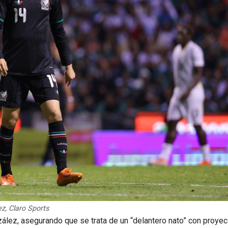
z, Claro Sports
lez, asegurando que se trata de un “delantero nato” con proyec