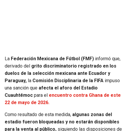
SEAHAWKS
PELICANS
BEARS
SPURS
LIONS
NUGGETS
PACKERS
TIMBERWOLVES
La
Federación Mexicana de Fútbol (FMF)
informó que,
derivado del
grito discriminatorio registrado en los
VIKINGS
THUNDER
duelos de la selección mexicana ante Ecuador y
Paraguay,
la
Comisión Disciplinaria de la FIFA
impuso
FALCONS
TRAIL BLAZERS
una sanción que
afecta el aforo del Estadio
Cuauhtémoc
para el
encuentro contra Ghana de este
22 de mayo de 2026.
PANTHERS
JAZZ
Como resultado de esta medida,
algunas zonas del
SAINTS
estadio fueron bloqueadas y no estarán disponibles
para la venta al público,
siguiendo las disposiciones de