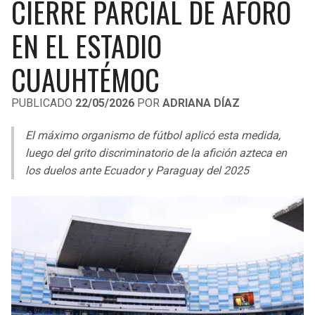
CIERRE PARCIAL DE AFORO
LIGA DE EXPANSIÓN MX
UEFA EUROPA LEAGUE
EN EL ESTADIO
RAIDERS
CAVALIERS
LEAGUES CUP
UEFA CONFERENCE LEAGUE
CUAUHTÉMOC
MLS
CHARGERS
PISTONS
PUBLICADO
22/05/2026
POR
ADRIANA DÍAZ
COPA LIBERTADORES
RAVENS
PACERS
El máximo organismo de fútbol aplicó esta medida,
COPA SUDAMERICANA
BENGALS
BUCKS
luego del grito discriminatorio de la afición azteca en
LIGA BETPLAY
los duelos ante Ecuador y Paraguay del 2025
BROWNS
HAWKS
OTRAS LIGAS
STEELERS
HORNETS
TEXANS
HEAT
COLTS
MAGIC