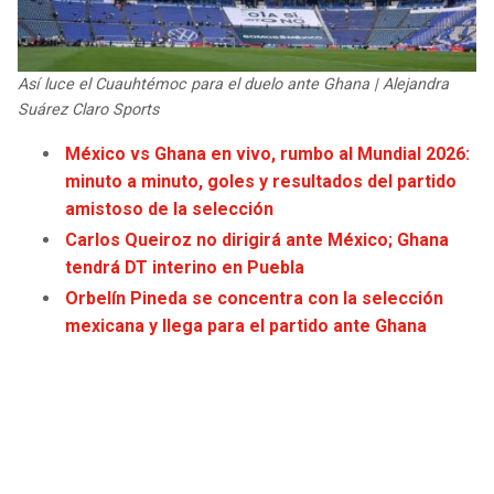
JAGUARS
WIZARDS
TITANS
WARRIORS
Así luce el Cuauhtémoc para el duelo ante Ghana | Alejandra
Suárez Claro Sports
COWBOYS
CLIPPERS
México vs Ghana en vivo, rumbo al Mundial 2026:
minuto a minuto, goles y resultados del partido
GIANTS
LAKERS
amistoso de la selección
Carlos Queiroz no dirigirá ante México; Ghana
EAGLES
SUNS
tendrá DT interino en Puebla
Orbelín Pineda se concentra con la selección
COMMANDERS
KINGS
mexicana y llega para el partido ante Ghana
CARDINALS
MAVERICKS
RAMS
ROCKETS
49ERS
GRIZZLIES