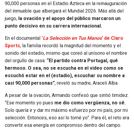
90,000 personas en el Estadio Azteca en la reinauguración
del inmueble que albergará el Mundial 2026. Más allá del
SEAHAWKS
PELICANS
juego,
la ovación y el apoyo del público marcaron un
punto decisivo en su carrera internacional.
BEARS
SPURS
En el documental
‘
La Selección en Tus Manos
‘ de Claro
LIONS
NUGGETS
Sports
, la familia recordó la magnitud del momento y el
sonido del estadio, mismo que coreó al unísono el nombre
PACKERS
TIMBERWOLVES
del orgullo de casa:
“El partido contra Portugal, qué
hermoso. O sea, no se escucha en el video como se
VIKINGS
THUNDER
escuchó estar en el (estadio), escuchar su nombre a
casi 90,000 personas”
, reveló su madre, Araceli Alba.
FALCONS
TRAIL BLAZERS
A pesar de la ovación, Armando confesó que sintió timidez:
“Ese momento yo pues
me dio como vergüenza, no sé.
PANTHERS
JAZZ
Solo quería ir y dar mi máximo esfuerzo por mi país, por mi
selección. Entonces, eso así lo tomé yo”. Para él, el reto era
SAINTS
convertir esa energía en compromiso dentro del campo.