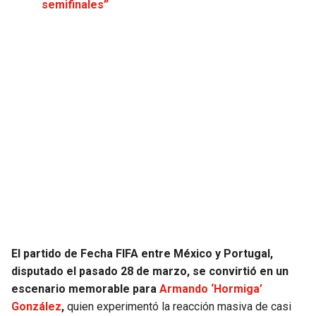
semifinales”
JAGUARS
WIZARDS
TITANS
WARRIORS
COWBOYS
CLIPPERS
GIANTS
LAKERS
EAGLES
SUNS
COMMANDERS
KINGS
CARDINALS
MAVERICKS
El partido de Fecha FIFA entre México y Portugal,
RAMS
ROCKETS
disputado el pasado 28 de marzo, se convirtió en un
escenario memorable para
Armando ‘Hormiga’
González
,
quien experimentó la reacción masiva de casi
49ERS
GRIZZLIES