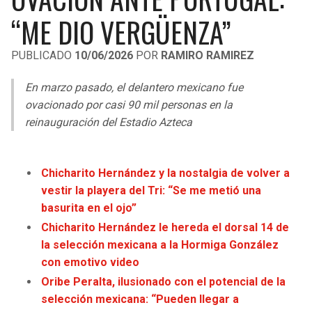
LIGA DE EXPANSIÓN MX
UEFA EUROPA LEAGUE
“ME DIO VERGÜENZA”
RAIDERS
CAVALIERS
LEAGUES CUP
UEFA CONFERENCE LEAGUE
PUBLICADO
10/06/2026
POR
RAMIRO RAMIREZ
MLS
CHARGERS
PISTONS
En marzo pasado, el delantero mexicano fue
COPA LIBERTADORES
ovacionado por casi 90 mil personas en la
RAVENS
PACERS
reinauguración del Estadio Azteca
COPA SUDAMERICANA
BENGALS
BUCKS
LIGA BETPLAY
Chicharito Hernández y la nostalgia de volver a
BROWNS
HAWKS
vestir la playera del Tri: “Se me metió una
OTRAS LIGAS
basurita en el ojo”
STEELERS
HORNETS
Chicharito Hernández le hereda el dorsal 14 de
la selección mexicana a la Hormiga González
TEXANS
HEAT
con emotivo video
Oribe Peralta, ilusionado con el potencial de la
COLTS
MAGIC
selección mexicana: “Pueden llegar a