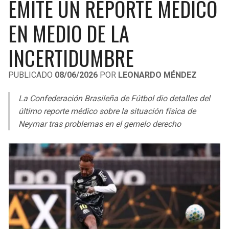
EMITE UN REPORTE MÉDICO
LIGA DE EXPANSIÓN MX
UEFA EUROPA LEAGUE
EN MEDIO DE LA
RAIDERS
CAVALIERS
LEAGUES CUP
UEFA CONFERENCE LEAGUE
INCERTIDUMBRE
MLS
CHARGERS
PISTONS
PUBLICADO
08/06/2026
POR
LEONARDO MÉNDEZ
COPA LIBERTADORES
RAVENS
PACERS
La Confederación Brasileña de Fútbol dio detalles del
COPA SUDAMERICANA
BENGALS
BUCKS
último reporte médico sobre la situación física de
LIGA BETPLAY
Neymar tras problemas en el gemelo derecho
BROWNS
HAWKS
OTRAS LIGAS
STEELERS
HORNETS
TEXANS
HEAT
COLTS
MAGIC