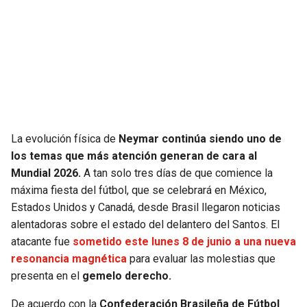
SEAHAWKS
PELICANS
BEARS
SPURS
LIONS
NUGGETS
PACKERS
TIMBERWOLVES
La evolución física de
Neymar continúa siendo uno de
los temas que más atención generan de cara al
VIKINGS
THUNDER
Mundial 2026.
A tan solo tres días de que comience la
máxima fiesta del fútbol, que se celebrará en México,
FALCONS
TRAIL BLAZERS
Estados Unidos y Canadá, desde Brasil llegaron noticias
alentadoras sobre el estado del delantero del Santos. El
PANTHERS
JAZZ
atacante fue
sometido este lunes 8 de junio a una nueva
resonancia magnética
para evaluar las molestias que
presenta en el
gemelo derecho.
SAINTS
De acuerdo con la
Confederación Brasileña de Fútbol