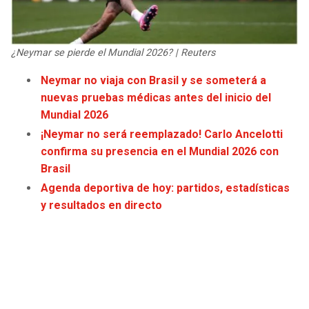
JAGUARS
WIZARDS
TITANS
WARRIORS
¿Neymar se pierde el Mundial 2026? | Reuters
Neymar no viaja con Brasil y se someterá a
COWBOYS
CLIPPERS
nuevas pruebas médicas antes del inicio del
Mundial 2026
GIANTS
LAKERS
¡Neymar no será reemplazado! Carlo Ancelotti
confirma su presencia en el Mundial 2026 con
EAGLES
SUNS
Brasil
Agenda deportiva de hoy: partidos, estadísticas
COMMANDERS
KINGS
y resultados en directo
CARDINALS
MAVERICKS
RAMS
ROCKETS
49ERS
GRIZZLIES