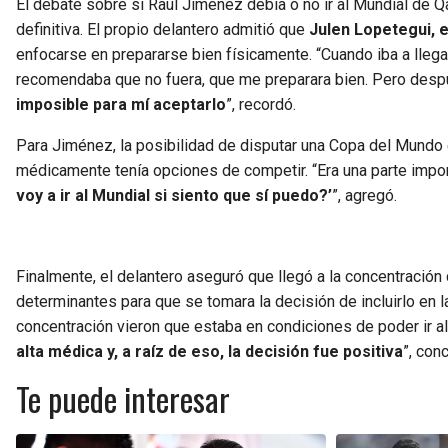
El debate sobre si Raúl Jiménez debía o no ir al Mundial de Q
definitiva. El propio delantero admitió que
Julen Lopetegui, 
enfocarse en prepararse bien físicamente. “Cuando iba a llegar
recomendaba que no fuera, que me preparara bien. Pero desp
imposible para mí aceptarlo
”, recordó.
Para Jiménez, la posibilidad de disputar una Copa del Mundo 
médicamente tenía opciones de competir. “Era una parte impo
voy a ir al Mundial si siento que sí puedo?’
”, agregó.
Finalmente, el delantero aseguró que llegó a la concentración
determinantes para que se tomara la decisión de incluirlo en la
concentración vieron que estaba en condiciones de poder ir a
alta médica y, a raíz de eso, la decisión fue positiva
”, con
Te puede interesar