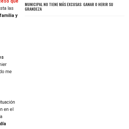
ceso que
MUNICIPAL NO TIENE MÁS EXCUSAS: GANAR O HERIR SU
sta las
GRANDEZA
amilia y
es
mier
odo me
ituación
n en el
ía
día