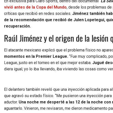
En exclusiva para Claro Sports, dentro del documental
‘
La Sel
vivió antes de la Copa del Mundo
, desde los problemas de 
críticas que recibió en redes sociales.
Jiménez también habló
de la recomendación que recibió de Julen Lopetegui, quie
recuperación.
Raúl Jiménez y el origen de la lesió
El atacante mexicano explicó que el problema físico no apare
momentos en la Premier League.
“Fue muy complicado, po
League, justo en el torneo en el que mejor estaba.
Jugué desd
diera igual; yo lo iba llevando, iba viviendo las cosas como ve
El delantero también reveló que una inyección aplicada para ali
que agravó su estado físico. “Me pusieron una inyección para i
aductor.
Una noche me desperté a las 12 de la noche con
aguantarlo. Vinieron, me revisaron, me dieron medicamento para