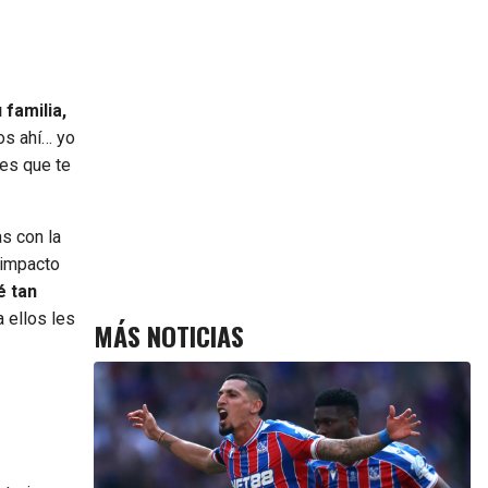
familia,
los ahí… yo
nes que te
s con la
 impacto
é tan
a ellos les
MÁS NOTICIAS