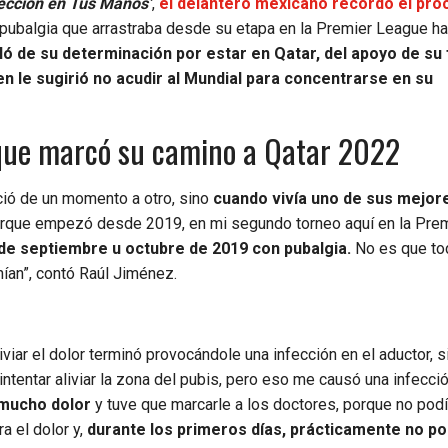
ección en Tus Manos’
,
el delantero mexicano recordó el pro
pubalgia que arrastraba desde su etapa en la Premier League ha
 de su determinación por estar en Qatar, del apoyo de su f
n le sugirió no acudir al Mundial para concentrarse en su
n que marcó su camino a Qatar 2022
ció de un momento a otro, sino
cuando vivía uno de sus mejor
rque empezó desde 2019, en mi segundo torneo aquí en la Pre
e septiembre u octubre de 2019 con pubalgia.
No es que t
nían”, contó Raúl Jiménez.
viar el dolor terminó provocándole una infección en el aductor, s
ntentar aliviar la zona del pubis, pero eso me causó una infecció
 mucho dolor
y tuve que marcarle a los doctores, porque no pod
 el dolor y,
durante los primeros días, prácticamente no po