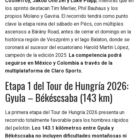
Cosnefroy, Jakob Omrzel y Luke Plapp
, mientras que en
los sprints destacan Tim Merlier, Phil Bauhaus y los
SEAHAWKS
PELICANS
propios Molano y Gaviria. El recorrido tendrá como punto
clave la etapa reina del sábado en Pécs, con múltiples
BEARS
SPURS
ascensos a Bárány Road, antes de cerrar el domingo en la
histórica región de Veszprém y el lago Balaton, donde se
LIONS
NUGGETS
coronará al sucesor del ecuatoriano Harold Martín López,
campeón de la edición 2025.
La competencia podrá
PACKERS
TIMBERWOLVES
seguirse en México y Colombia a través de la
multiplataforma de Claro Sports.
VIKINGS
THUNDER
Etapa 1 del Tour de Hungría 2026:
Gyula – Békéscsaba (143 km)
FALCONS
TRAIL BLAZERS
PANTHERS
JAZZ
La primera etapa del Tour de Hungría 2026 presenta un
recorrido totalmente favorable para los hombres rápidos
SAINTS
del pelotón.
Los 143.1 kilómetros entre Gyula y
Békéscsaba no incluyen dificultades montañosas ni