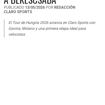
LIGA DE EXPANSIÓN MX
UEFA EUROPA LEAGUE
PUBLICADO
13/05/2026
POR
REDACCIÓN
CLARO SPORTS
RAIDERS
CAVALIERS
LEAGUES CUP
UEFA CONFERENCE LEAGUE
El Tour de Hungría 2026 arranca en Claro Sports con
MLS
CHARGERS
PISTONS
Gaviria, Molano y una primera etapa ideal para
velocistas
COPA LIBERTADORES
RAVENS
PACERS
COPA SUDAMERICANA
BENGALS
BUCKS
LIGA BETPLAY
BROWNS
HAWKS
OTRAS LIGAS
STEELERS
HORNETS
TEXANS
HEAT
COLTS
MAGIC