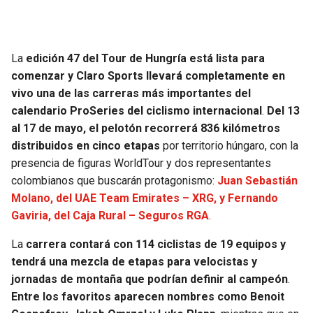
JAGUARS
WIZARDS
TITANS
WARRIORS
La
edición 47 del Tour de Hungría está lista para
comenzar y Claro Sports llevará completamente en
COWBOYS
CLIPPERS
vivo una de las carreras más importantes del
calendario ProSeries del ciclismo internacional
.
Del 13
GIANTS
LAKERS
al 17 de mayo, el pelotón recorrerá 836 kilómetros
distribuidos en cinco etapas
por territorio húngaro, con la
EAGLES
SUNS
presencia de figuras WorldTour y dos representantes
colombianos que buscarán protagonismo:
Juan Sebastián
COMMANDERS
KINGS
Molano, del UAE Team Emirates – XRG, y Fernando
Gaviria, del Caja Rural – Seguros RGA
.
CARDINALS
MAVERICKS
La
carrera contará con 114 ciclistas de 19 equipos y
tendrá una mezcla de etapas para velocistas y
RAMS
ROCKETS
jornadas de montaña que podrían definir al campeón
.
Entre los favoritos aparecen nombres como Benoit
49ERS
GRIZZLIES