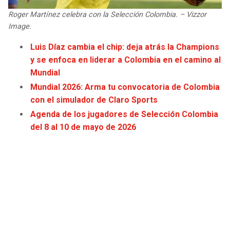
JAGUARS
WIZARDS
Roger Martínez celebra con la Selección Colombia. – Vizzor
Image.
TITANS
WARRIORS
Luis Díaz cambia el chip: deja atrás la Champions
y se enfoca en liderar a Colombia en el camino al
COWBOYS
CLIPPERS
Mundial
Mundial 2026: Arma tu convocatoria de Colombia
GIANTS
LAKERS
con el simulador de Claro Sports
Agenda de los jugadores de Selección Colombia
EAGLES
SUNS
del 8 al 10 de mayo de 2026
COMMANDERS
KINGS
CARDINALS
MAVERICKS
RAMS
ROCKETS
49ERS
GRIZZLIES