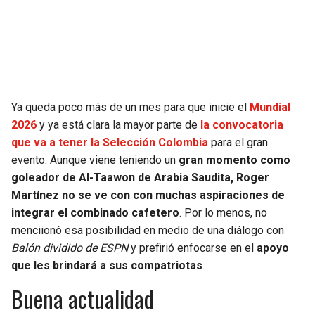
SEAHAWKS
PELICANS
BEARS
SPURS
LIONS
NUGGETS
Ya queda poco más de un mes para que inicie el
Mundial
2026
y ya está clara la mayor parte de
la convocatoria
PACKERS
TIMBERWOLVES
que va a tener la Selección Colombia
para el gran
evento. Aunque viene teniendo un
gran momento como
VIKINGS
THUNDER
goleador de Al-Taawon de Arabia Saudita, Roger
Martínez no se ve con con muchas aspiraciones de
FALCONS
TRAIL BLAZERS
integrar el combinado cafetero
. Por lo menos, no
menciionó esa posibilidad en medio de una diálogo con
PANTHERS
JAZZ
Balón dividido de ESPN
y prefirió enfocarse en el
apoyo
que les brindará a sus compatriotas
.
SAINTS
Buena actualidad