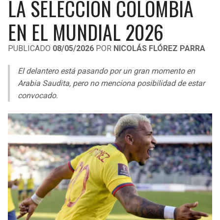
LA SELECCIÓN COLOMBIA
LIGA DE EXPANSIÓN MX
UEFA EUROPA LEAGUE
EN EL MUNDIAL 2026
RAIDERS
CAVALIERS
LEAGUES CUP
UEFA CONFERENCE LEAGUE
PUBLICADO
08/05/2026
POR
NICOLÁS FLÓREZ PARRA
MLS
CHARGERS
PISTONS
El delantero está pasando por un gran momento en
COPA LIBERTADORES
RAVENS
PACERS
Arabia Saudita, pero no menciona posibilidad de estar
COPA SUDAMERICANA
convocado.
BENGALS
BUCKS
LIGA BETPLAY
BROWNS
HAWKS
OTRAS LIGAS
STEELERS
HORNETS
TEXANS
HEAT
COLTS
MAGIC