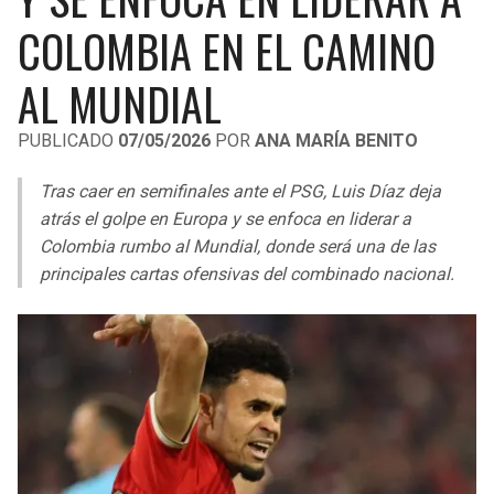
LIGA DE EXPANSIÓN MX
UEFA EUROPA LEAGUE
COLOMBIA EN EL CAMINO
RAIDERS
CAVALIERS
LEAGUES CUP
UEFA CONFERENCE LEAGUE
AL MUNDIAL
MLS
CHARGERS
PISTONS
PUBLICADO
07/05/2026
POR
ANA MARÍA BENITO
COPA LIBERTADORES
RAVENS
PACERS
Tras caer en semifinales ante el PSG, Luis Díaz deja
COPA SUDAMERICANA
atrás el golpe en Europa y se enfoca en liderar a
BENGALS
BUCKS
Colombia rumbo al Mundial, donde será una de las
LIGA BETPLAY
principales cartas ofensivas del combinado nacional.
BROWNS
HAWKS
OTRAS LIGAS
STEELERS
HORNETS
TEXANS
HEAT
COLTS
MAGIC