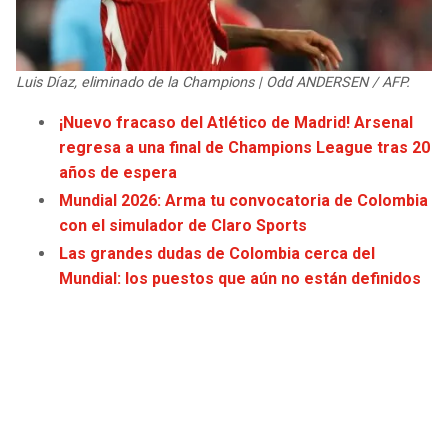
JAGUARS
WIZARDS
TITANS
WARRIORS
Luis Díaz, eliminado de la Champions | Odd ANDERSEN / AFP.
¡Nuevo fracaso del Atlético de Madrid! Arsenal
COWBOYS
CLIPPERS
regresa a una final de Champions League tras 20
años de espera
GIANTS
LAKERS
Mundial 2026: Arma tu convocatoria de Colombia
con el simulador de Claro Sports
EAGLES
SUNS
Las grandes dudas de Colombia cerca del
Mundial: los puestos que aún no están definidos
COMMANDERS
KINGS
CARDINALS
MAVERICKS
RAMS
ROCKETS
49ERS
GRIZZLIES