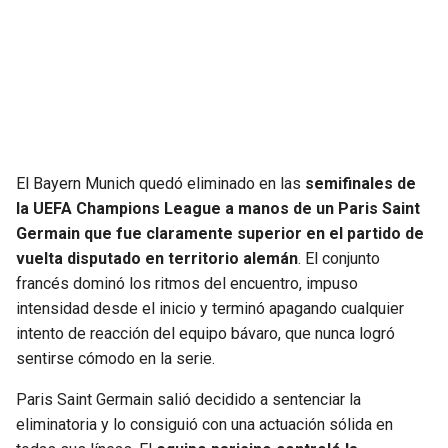
SEAHAWKS
PELICANS
BEARS
SPURS
LIONS
NUGGETS
El Bayern Munich quedó eliminado en las
semifinales de
PACKERS
TIMBERWOLVES
la UEFA Champions League a manos de un Paris Saint
Germain que fue claramente superior en el partido de
VIKINGS
THUNDER
vuelta disputado en territorio alemán
. El conjunto
francés dominó los ritmos del encuentro, impuso
FALCONS
TRAIL BLAZERS
intensidad desde el inicio y terminó apagando cualquier
intento de reacción del equipo bávaro, que nunca logró
PANTHERS
JAZZ
sentirse cómodo en la serie.
Paris Saint Germain salió decidido a sentenciar la
SAINTS
eliminatoria y lo consiguió con una actuación sólida en