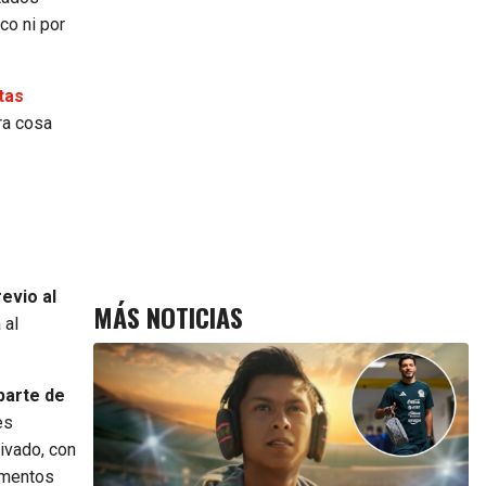
co ni por
tas
tra cosa
evio al
MÁS NOTICIAS
 al
parte de
es
tivado, con
momentos