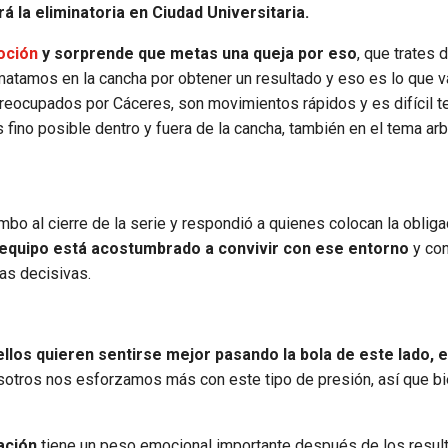
á la eliminatoria en Ciudad Universitaria.
oción
y sorprende que metas una queja por eso
, que trates 
atamos en la cancha por obtener un resultado y eso es lo que v
eocupados por Cáceres, son movimientos rápidos y es difícil te
fino posible dentro y fuera de la cancha, también en el tema arbi
bo al cierre de la serie y respondió a quienes colocan la obliga
l equipo está acostumbrado a convivir con ese entorno
y co
ias decisivas.
ellos quieren sentirse mejor pasando la bola de este lado, 
sotros nos esforzamos más con este tipo de presión, así que b
cación
tiene un peso emocional importante después de los resul