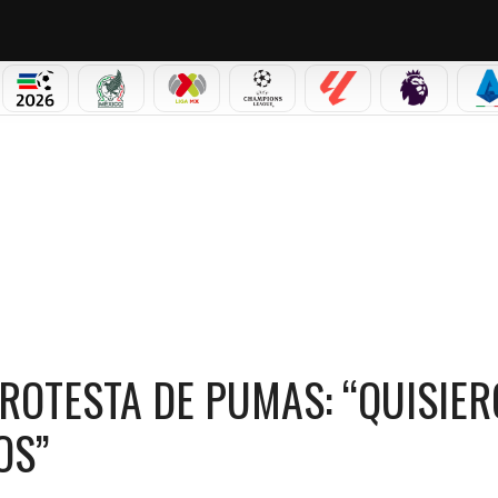
PICOS
MUNDIAL 2026
SELECCIÓN MEXICANA
LIGA MX
CHAMPIONS LEAGUE
LALIGA
PREMIER L
S
MAS: “QUISIERON GANAR POR MEDIOS EXTRAÑOS”
PROTESTA DE PUMAS: “QUISIE
OS”