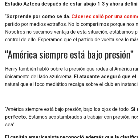
Estadio Azteca después de estar abajo 1-3 y ahora definir
“
Sorprende por como se da.
Cáceres salió por una conm
partido por medios extraños. No lo compartimos porque nos m
Nosotros no sacamos ventaja de esta situación, estábamos pr
control de ello. Esperamos que el partido de vuelta sea lo más 
“América siempre está bajo presión”
Henry también habló sobre la presión que rodea al América rum
únicamente del lado azulcrema
. El atacante aseguró que e
natural que el foco mediático recaiga sobre el club en instanc
“América siempre está bajo presión, bajo los ojos de todo.
Si 
perfecto.
Estamos acostumbrados a trabajar con presión, no
sea”.
El capitán americanista reconoció además que la clasifi