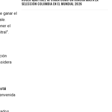
SELECCIÓN COLOMBIA EN EL MUNDIAL 2026
de ganar el
ale.
ner el
tral”.
ción
nsidera
está
ienvenida
tados