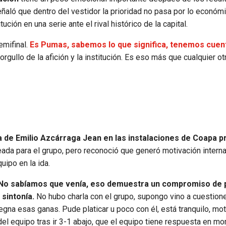
eñaló que dentro del vestidor la prioridad no pasa por lo económi
ción en una serie ante el rival histórico de la capital.
emifinal.
Es Pumas, sabemos lo que significa, tenemos cuen
l orgullo de la afición y la institución. Es eso más que cualquier o
a
 de Emilio Azcárraga Jean en las instalaciones de Coapa pr
eada para el grupo, pero reconoció que generó motivación interna
uipo en la ida.
No sabíamos que venía, eso demuestra un compromiso de 
 sintonía.
No hubo charla con el grupo, supongo vino a cuestion
egna esas ganas. Pude platicar u poco con él, está tranquilo, mo
del equipo tras ir 3-1 abajo, que el equipo tiene respuesta en 