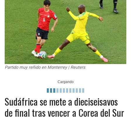
JAGUARS
WIZARDS
TITANS
WARRIORS
COWBOYS
CLIPPERS
GIANTS
LAKERS
EAGLES
SUNS
Partido muy reñido en Monterrey | Reuters
COMMANDERS
KINGS
CARDINALS
MAVERICKS
Sudáfrica se mete a dieciseisavos
de final tras vencer a Corea del Sur
RAMS
ROCKETS
49ERS
GRIZZLIES