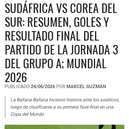
SUDÁFRICA VS COREA DEL
LIGA DE EXPANSIÓN MX
UEFA EUROPA LEAGUE
RAIDERS
CAVALIERS
SUR: RESUMEN, GOLES Y
LEAGUES CUP
UEFA CONFERENCE LEAGUE
MLS
RESULTADO FINAL DEL
CHARGERS
PISTONS
COPA LIBERTADORES
PARTIDO DE LA JORNADA 3
RAVENS
PACERS
COPA SUDAMERICANA
DEL GRUPO A; MUNDIAL
BENGALS
BUCKS
LIGA BETPLAY
2026
BROWNS
HAWKS
OTRAS LIGAS
PUBLICADO
24/06/2026
POR
MARCEL GUZMÁN
STEELERS
HORNETS
La Bafana Bafana hicieron historia ante los asiáticos,
TEXANS
HEAT
luego de clasificarse a su primera fase final en una
Copa del Mundo
COLTS
MAGIC