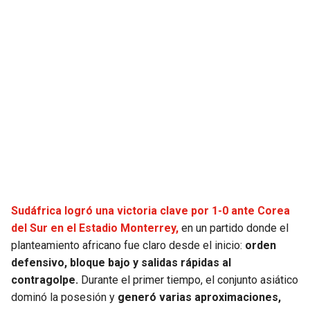
SEAHAWKS
PELICANS
BEARS
SPURS
LIONS
NUGGETS
PACKERS
TIMBERWOLVES
VIKINGS
THUNDER
FALCONS
TRAIL BLAZERS
Sudáfrica logró una victoria clave por 1-0 ante Corea
del Sur en el Estadio Monterrey,
en un partido donde el
PANTHERS
JAZZ
planteamiento africano fue claro desde el inicio:
orden
defensivo, bloque bajo y salidas rápidas al
SAINTS
contragolpe.
Durante el primer tiempo, el conjunto asiático
dominó la posesión y
generó varias aproximaciones,